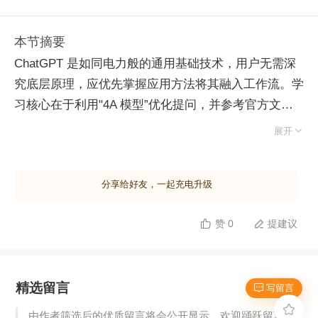
本节摘要
ChatGPT 是如同电力般的通用基础技术，用户无需深
究底层原理，应优先掌握应用方法将其融入工作流。学
习核心在于利用"4A 模型”优化提问，并参考官方文档
而非零散技巧。 实际应用可遵循 PDCA 循环：在计划

展开
阶段让 AI 提供策略，执行阶段辅助编码，检查阶段排
查错误，反思阶段评估目标合理性。面对复杂任务，需
分享给好友，一起充电升级
将并行工作拆解为串行步骤，采用“补充”、“接替”或“围
剿”模式，让人类从操作者转变为检查者或指挥者，甚
赞 0
提建议


至构建"AI 老板”反向指导人类。 账号注册建议使用
Gmail 或 Hotmail 以简化验证，配合海外短信平台接收
验证码。版本选择上，GPT-3.5 适合日常对话；GPT-4
精选留言
具备更强推理能力、支持联网搜索及插件生态，且上下
 写留言
文窗口高达 25k token，适合处理长文档与高精度任

由作者筛选后的优质留言将会公开显示，欢迎踊跃留言。