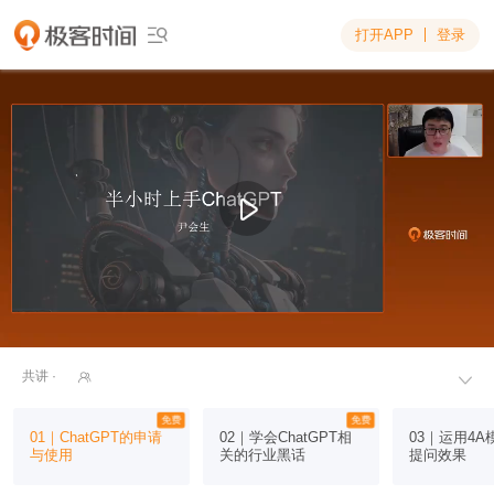
打开APP
登录

共讲 ·


免费
免费
01｜ChatGPT的申请
02｜学会ChatGPT相
03｜运用4A
与使用
关的行业黑话
提问效果