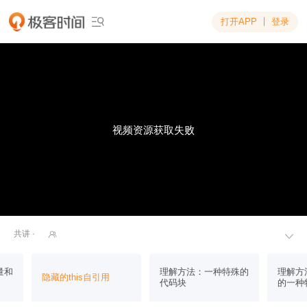
打开APP
登录

视频资源获取失败
共讲 ·


量和
理解方法：一种特殊的
理解方
隐藏的this自引用
代码块
的一种特