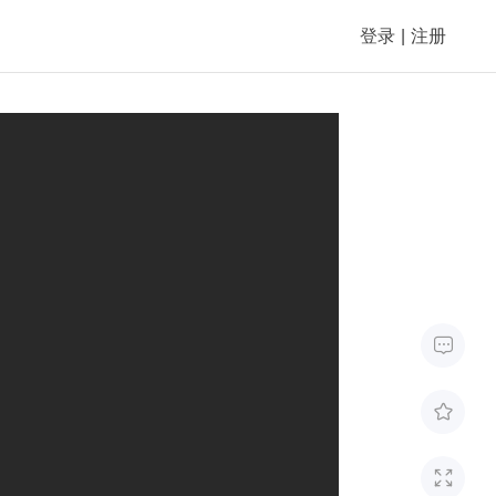
登录
|
注册


