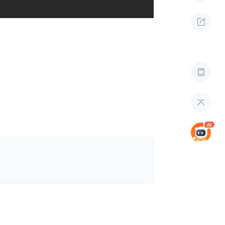


