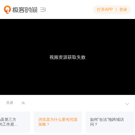
打开APP
登录

视频资源获取失败
共讲 ·


on及第三方
浏览器为什么要有同源
如何“合法”地跨域访
e的工作原...
策略？
问？