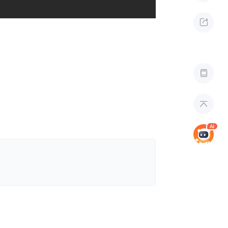


