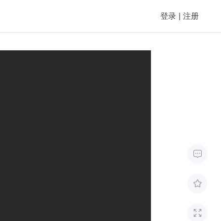
登录
|
注册


