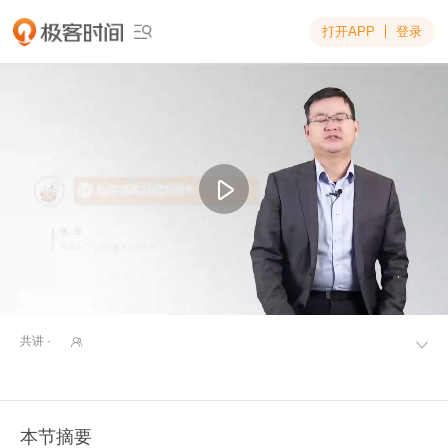
打开APP
登录

共讲 ·


本节摘要