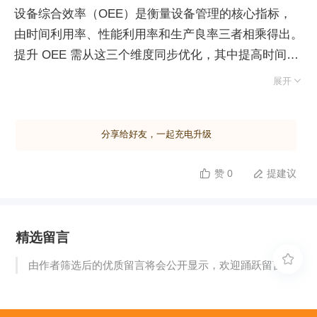
设备综合效率（OEE）是衡量设备管理的核心指标，
由时间利用率、性能利用率和生产良率三者相乘得出。
提升 OEE 需从这三个维度同步优化，其中提高时间利
用率是关键突破口。 减少非计划停机首要在于消除管

展开
理浪费：确保产前会准时结束，严格交接班清理与工具
定位，规范设备开关操作，并实施提前预热策略。针对
分享给好友，一起充电升级
故障维修耗时过长的问题，应建立快速响应机制，设定
维修人员到达现场的红线时间并严格问责。实现“快
赞 0
提建议


修”需落实五项措施：一是做好维修现场 5S，避免寻找
工具配件浪费时间；二是加强与操作工的有效沟通，快
速锁定故障根源；三是优化备品管理，对易损件保持合
精选留言
理库存或实行联合储备；四是持续提升维修技能，缩短
单点故障处理时长；五是推行量化管理，制定不同故障

由作者筛选后的优质留言将会公开显示，欢迎踊跃留言。
的标准维修工时，并采用模块化维修模式，通过整体更
换坏件在机外修复，最大限度压缩停机时间。 此外，