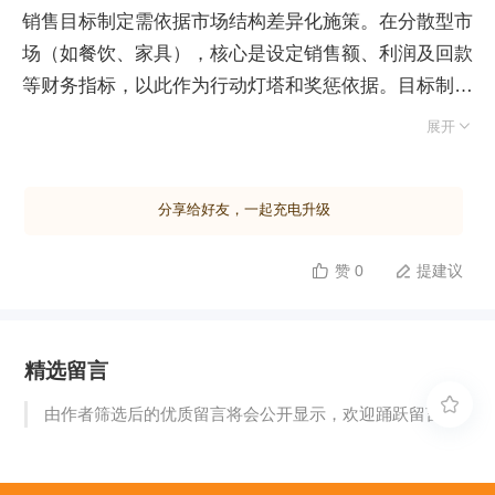
销售目标制定需依据市场结构差异化施策。在分散型市
场（如餐饮、家具），核心是设定销售额、利润及回款
等财务指标，以此作为行动灯塔和奖惩依据。目标制定
必须基于深刻的市场洞察，拒绝“拍脑袋”或对各区域实

展开
行均一增长率，否则将导致被动响应需求而非主动挖掘
机会。 在寡头垄断市场（如电信设备），除销售任务
分享给好友，一起充电升级
外，必须设立市场占有率目标以抢占制高点；若处于绝
对垄断，则需聚焦新业务培育与流量高地建设以驱动成
赞 0
提建议


长。当存在明确竞争对手时，销售本质是解决竞争问
题，旨在压制对手地位。 面对激烈竞争（如新能源车
百牌混战），后发者常陷入“后发劣势”。客户始终以当
精选留言
下最优产品为参照系，不会因后发产品优于行业早期水
平而买单。若先发者已确立质量与成本优势，后发者必

由作者筛选后的优质留言将会公开显示，欢迎踊跃留言。
须通过巨额补贴弥补差距，否则无法在用户购买逻辑中
成立。因此，智能销售不仅是满足需求，更是基于市场