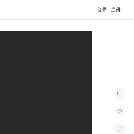
登录
|
注册


