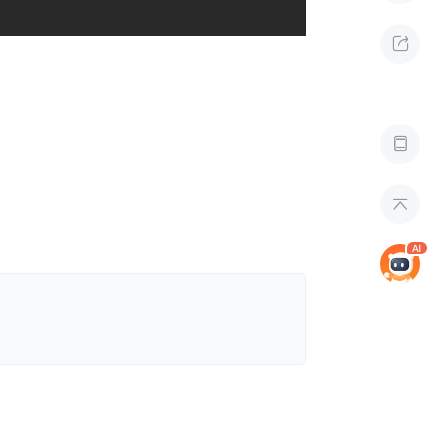


