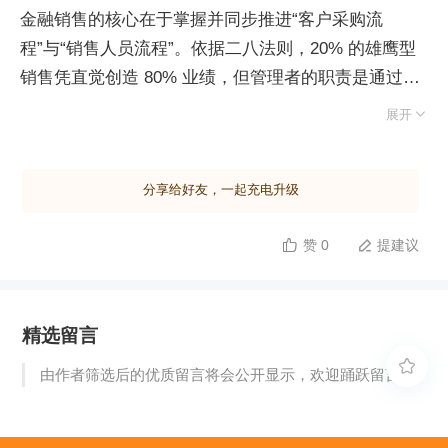
金融销售的核心在于掌握并同步推进“客户采购流
程”与“销售人员流程”。依据二八法则，20% 的雄鹰型
销售凭直觉创造 80% 业绩，但管理者的职责是通过流
程驱动，让占多数的 80% 普通销售也能产出 80% 绩

展开
效。普通销售成功的关键不在于天赋，而在于严格遵循
既定流程。 大客户销售遵循“流程金字塔”模型：底层逻
分享给好友，一起充电升级
辑是客户购买流程，销售步骤必须据此提炼并保持同
步。常见误区是销售进度超前于客户认知阶段，导致误
赞 0
提建议


判意向而丢单。确保同步的同时，每个销售阶段必须设
定“可验证的结果”，以获取客户规模、组织结构等实质
信息作为拜访有效的衡量标准，避免无效沟通。 执行
精选留言
层面需善用四大辅助工具：名片、产品介绍、成功案例
及样板工程。工具使用讲究时机，例如交换名片旨在获

由作者筛选后的优质留言将会公开显示，欢迎踊跃留言。
取联系方式，可在建立初步热度后灵活进行，而非机械
执行商务礼仪，以确保信息交换目的达成。金字塔顶端