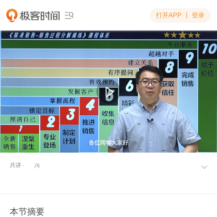
打开APP
登录

共讲 ·


本节摘要