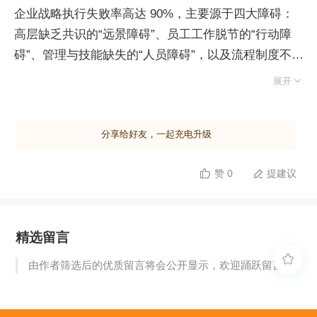
企业战略执行失败率高达 90%，主要源于四大障碍：
高层缺乏共识的“远景障碍”、员工工作脱节的“行动障
碍”、管理与技能缺失的“人员障碍”，以及流程制度不
完善的“制度保障”。华为的核心竞争力在于构建了强大

展开
的人力资源与财经体系，并斥巨资引入 IBM 先进流
程，确保日常运营与战略目标紧密连接。在考核机制
分享给好友，一起充电升级
上，应摒弃单一财务指标，采用平衡计分卡从财务、客
户、内部运作及学习成长四个维度综合评估，以规避经
赞 0
提建议


营隐患。战略落地的关键在于全员共识而非老板独断，
需建立上下互动的制定机制，避免陷入“方向正确但共
识不足”或“共识高但方向错误”的执行陷阱。高效的战
精选留言
略必须兼具正确性与高共识度，这依赖于长期的战略澄
清过程。华为每年耗时近九个月进行战略规划（SP）

由作者筛选后的优质留言将会公开显示，欢迎踊跃留言。
与业务计划（BP）的反复研讨与签署，通过高频次会
议达成深度对齐，证明只有将战略融入全员日常工作并