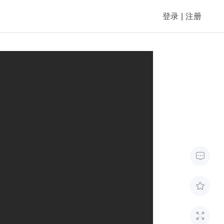
登录
|
注册


