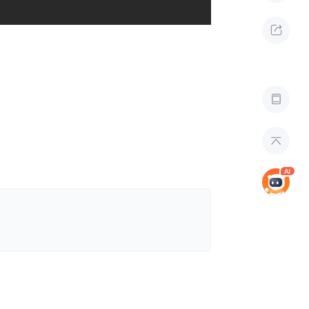


