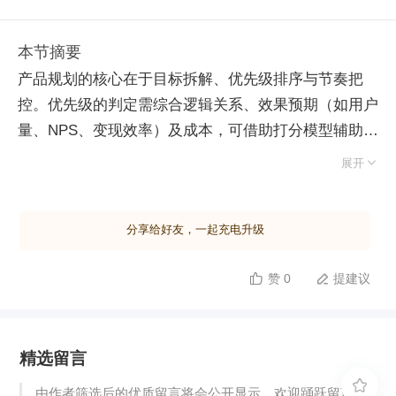
本节摘要
产品规划的核心在于目标拆解、优先级排序与节奏把
控。优先级的判定需综合逻辑关系、效果预期（如用户
量、NPS、变现效率）及成本，可借助打分模型辅助团
队对齐认知，但模型仅是思考框架而非绝对决策依据。

展开
面对高层指令，产品经理应在充分表达专业判断后坚决
执行，因为最终承担风险的管理者拥有最大话语权。
分享给好友，一起充电升级
规划的产出物包括产品大图、备忘文档及路线图
（Roadmap），用于明确阶段目标与实施路径。执行
赞 0
提建议


过程中必须保持“节奏感”：集中资源阶段性聚焦单一核
心目标以打造胜仗，交替安排外显功能与内部重构，穿
插高信心与探索性需求以维持团队士气。同时，需合理
精选留言
分配资源占比，确保大部分投入指向阶段性战略目标。
产品规划本质是动态迭代的过程，几乎无法精准预测超

由作者筛选后的优质留言将会公开显示，欢迎踊跃留言。