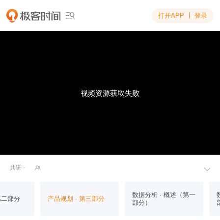
打开APP
登录

视频资源获取失败
共讲 ·


数据分析 · 概述（第一
第二部分
产品规划 · 第三部分
部分）