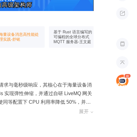
的高级架构师
的高级架构师

基于 Rust 语言编写的
海量设备消息高性能处
福特中国车联网
可编程的全球分布式
理实践-舒铭
活实践-王函
MQTT 服务器-王文庭


0 万请求与毫秒级响应，其核心在于海量设备消
实现弹性伸缩，并通过自研 LiveMQ 网关
功率提升至近 70%。存储层针对设备影子“写多
展开

调度与 Protobuf 压缩，显著降低跨区流量
毫秒级规则匹配，按需过滤分发，大幅削减