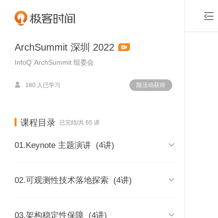

ArchSummit 深圳 2022
InfoQ
ArchSummit 组委会

180 人已学习
限活动获得
课程目录
已完结/共 65 讲

01.Keynote 主题演讲
(4讲)
出品人代表致辞-叶绍志 博士

02.可观测性技术落地探索
(4讲)
时长 12:26
付费课程，可
深度学习模型架构的演进和趋势-单瀛
混合云全景可观测技术架构探索和实

03.架构稳定性保障
(4讲)