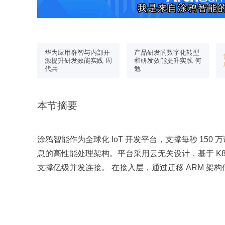
我是来自涂鸦智能
我是来自涂鸦智能
协作的
华为应用群智与内部开
产品研发的数字化转型
程设计与实
源提升研发效能实践-周
和研发效能提升实践-何
代兵
勉
本节摘要
涂鸦智能作为全球化 IoT 开发平台，支撑每秒 15
息的高性能处理架构。平台采用云无关设计，基于 K8s 
支撑亿级并发连接。 在接入层，通过迁移 ARM 架构使同等配置下 CPU 利用率降低 50%，并引
入 MQTT over QUIC 协议，将弱网环境下连接成
读少”特性，从 MySQL 演进至 TiDB，结合可用区亲和
成本。投递层构建事件网关，利用布隆过滤器实现亚
下游业务无效消费。 针对异常设备高频上报，建立基于 Flink 的自动化分级限流与动态恢复机