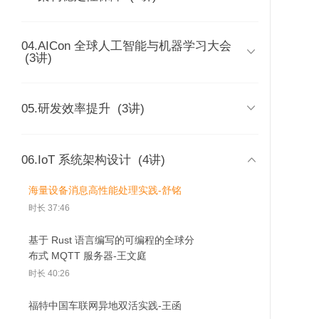
博士
践-王肇刚
时长 46:29
时长 42:22
04.AICon 全球人工智能与机器学习大会
百万级任务调度系统实践-陈奉刚

(3讲)
从 IDEA 到产业落地-幺宝刚
从 Zabbix 到应用可观测平台——TT
时长 30:44
IDEA 研究院预训练大
可观测性演进之路-庄嘉欣
从推荐模型的基础特点
腾讯课堂面向
时长 45:09
模型的 AI 系统实战-陈
看大规模推荐类深度学
DevOps 流
时长 37:00
顺丰大数据架构稳定性保障实践-林国
崇沛
习系统的设计-袁镱
践-董峤术
荣耀推荐算法架构快速演进实践-冯晓

05.研发效率提升
(3讲)
Ultra-Large-Scale Systems: The
强
东 博士
Software Challenge of the Future-
微众银行可观测性探索与实践-陈翼
时长 41:30
Rick Kazman
时长 33:45
时长 22:50
时长 39:00
腾讯课堂面向协作的 DevOps 流程设

06.IoT 系统架构设计
(4讲)
中国移动多租户业务中台架构可扩展
IDEA 研究院预训练大模型的 AI 系统
计与实践-董峤术
TiDB 可观测性的设计与实现-陈霜
实践-左金虎
实战-陈崇沛
海量设备消息高性能处理实践-舒铭
时长 31:24
时长 37:59
时长 29:12
时长 34:14
时长 37:46
华为应用群智与内部开源提升研发效
分布式数据库的全链路高可用解决方
从推荐模型的基础特点看大规模推荐
能实践-周代兵
基于 Rust 语言编写的可编程的全球分
案-蔡飞志
类深度学习系统的设计-袁镱
布式 MQTT 服务器-王文庭
时长 42:23
时长 35:09
时长 48:56
时长 40:26
产品研发的数字化转型和研发效能提
升实践-何勉
福特中国车联网异地双活实践-王函