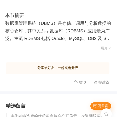
本节摘要
数据库管理系统（DBMS）是存储、调用与分析数据的
核心仓库，其中关系型数据库（RDBMS）应用最为广
泛。主流 RDBMS 包括 Oracle、MySQL、DB2 及 SQL
Server。RDBMS 采用四级层级结构：系统包含多个数

展开
据库，数据库包含多个数据表，数据表由多个字段构
成，最终数据存储于字段中。操作这些对象通用标准为
分享给好友，一起充电升级
SQL 语言，具备高度跨平台兼容性。 SQL Server 兼具
事务处理与数据分析双重优势。事务层面提供稳定、安
赞 0
提建议


全、高效的数据操作，面向专业 IT 人员；分析层面集
成 SSAS 分析与 SSRS 报表服务，支持商业智能，降
低业务人员使用门槛。数据库底层采用“表结构数据”，
精选留言
以整行或整列为处理单位，区别于 Excel 的单元格模
 写留言
式。表中列称为字段，包含唯一字段名与同类型记录；

由作者筛选后的优质留言将会公开显示，欢迎踊跃留言。