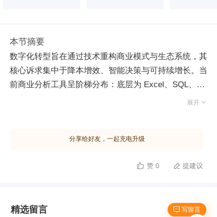
本节摘要
数字化转型旨在通过技术重构商业模式与生态系统，其
核心诉求集中于降本增效、智能决策与可持续增长。当
前商业分析工具呈阶梯分布：底层为 Excel、SQL、
Python 等通用开源工具，凭借低门槛实现广泛普及；

展开
中层为 Power BI 等商业智能软件，具备自动化连接与
综合建模能力；高层为企业自研系统，服务于高技术与
分享给好友，一起充电升级
资金实力的头部机构。然而，单纯掌握工具无法解决业
务逻辑脱节问题，报告若缺乏对经营状况的深刻洞察，
赞 0
提建议


便难以支撑决策。真正的转型需融合“道、术、器”：器
指技术工具，术含分析思维与业务洞察，道则涵盖沟通
力、领导力及行业经验。目前企业数据中台在治理、资
精选留言
产管理及服务化方面存在显著缺口，尤其是一站式数据
 写留言