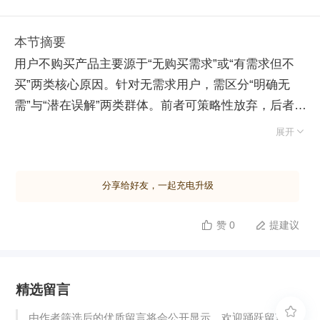
本节摘要
用户不购买产品主要源于“无购买需求”或“有需求但不
买”两类核心原因。针对无需求用户，需区分“明确无
需”与“潜在误解”两类群体。前者可策略性放弃，后者
则存在隐藏购买阻力，需通过定性调研挖掘隐性心理障

展开
碍，再辅以定量验证制定转化方案。墨西哥航空案例证
明，面对美国游客对墨西哥的固有偏见，企业利用基因
分享给好友，一起充电升级
检测发现大量美国人拥有墨西哥血统，推出“基因折扣
计划”，成功将心理阻力转化为购买动力。 对于有需求
赞 0
提建议


却不买的用户，原因通常显性且分为三种：一是品牌知
名度不足，导致产品未进入决策清单，需优化宣传渠
道；二是产品优势认知缺失，需强化差异化卖点或提升
精选留言
增值服务；三是情感层面的厌恶，多源于代言人、言论
或服务风波。此类问题虽棘手但可逆转，关键在于迅速

由作者筛选后的优质留言将会公开显示，欢迎踊跃留言。