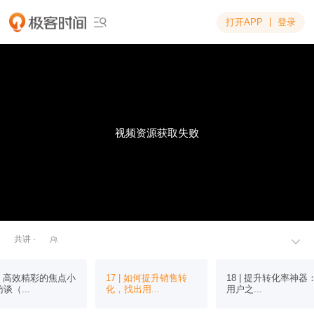
打开APP
登录

视频资源获取失败
共讲 ·


 | 高效精彩的焦点小
17 | 如何提升销售转
18 | 提升转化率神器
谈（...
化，找出用...
用户之...