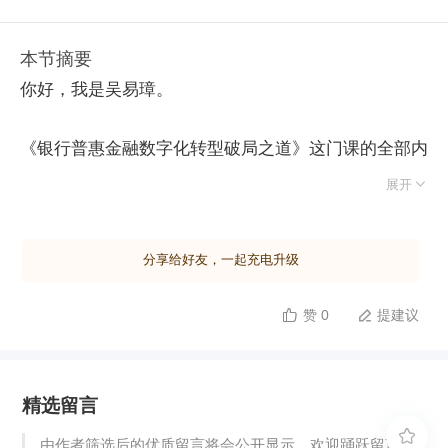
本节摘要
你好，我是吴易璋。
《银行普惠金融数字化转型破局之道》这门课的全部内
容已经结束了，非常感谢你一直以来的认真学习和支

展开
持。为了帮你检验自己的学习效果，我特意给你准备了
一套结课测试题。这套测试题一共有 10 道，共 100
分享给好友，一起充电升级
分，考点都来自于我们前面讲到的重要知识。那么，快
点击下面按钮开始测试吧！
赞 0
提建议


精选留言

由作者筛选后的优质留言将会公开显示，欢迎踊跃留言。