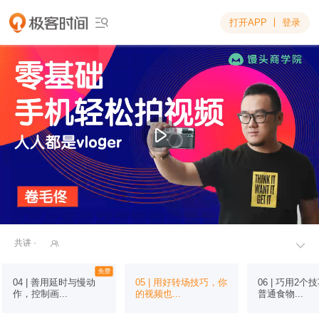
打开APP
登录

共讲 ·


免费
04 | 善用延时与慢动
05 | 用好转场技巧，你
06 | 巧用2个
作，控制画...
的视频也...
普通食物...