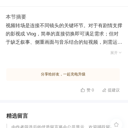
本节摘要
视频转场是连接不同镜头的关键环节。对于有剧情支撑
的影视或 Vlog，简单的直接切换即可满足需求；但对
于缺乏叙事、侧重画面与音乐结合的短视频，则需运用
创意转场技巧以提升视觉吸引力。 核心转场技巧主要

展开
分为两类：遮挡转场与运镜转场。遮挡转场利用物体暂
时遮蔽镜头实现场景无缝切换。操作时，可在前一段素
分享给好友，一起充电升级
材结束时用手或物体挡住镜头，后一段素材开始时从遮
挡状态移开，后期将两段黑屏部分拼接即可。遮挡物不
赞 0
提建议


限于手，叶子、栏杆甚至地面石头均可，通过改变拍摄
角度（如上下颠倒）还能营造空间转换的奇幻效果。
运镜转场则结合推拉摇移等镜头运动与速度变化制造流
精选留言
畅过渡。例如，利用快速旋转手机 360 度，将上一场
景的结束动作与下一场景的起始动作衔接，实现瞬间位

由作者筛选后的优质留言将会公开显示，欢迎踊跃留言。