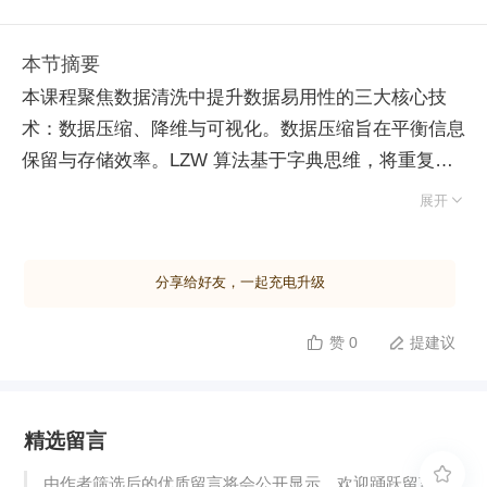
本节摘要
本课程聚焦数据清洗中提升数据易用性的三大核心技
术：数据压缩、降维与可视化。数据压缩旨在平衡信息
保留与存储效率。LZW 算法基于字典思维，将重复字
符串映射为短编码（如从 256 起始），显著减少冗

展开
余；哈夫曼编码则构建最优二叉树，依据字符频次分配
变长编码，高频字符路径更短，实现高效压缩。数据降
分享给好友，一起充电升级
维服务于挖掘与建模，解决多重共线性、稀疏性及噪声
干扰问题。主成分分析（PCA）作为无监督方法，通过
赞 0
提建议


协方差矩阵特征分解寻找最大方差方向以提取主成分；
线性判别分析（LDA）属有监督方法，追求类内方差最
小化与类间方差最大化，兼具降维与分类功能。两者均
精选留言
假设数据符合高斯分布，但 LDA 受类别数限制且依赖
标签。数据可视化则是连接技术与业务的关键，通过图

由作者筛选后的优质留言将会公开显示，欢迎踊跃留言。