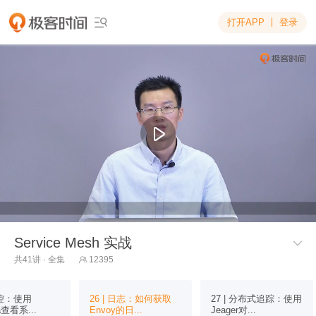
打开APP
登录

Service Mesh 实战

共41讲 · 全集
12395

监控：使用
26 | 日志：如何获取
27 | 分布式追踪：使用
a查看系...
Envoy的日...
Jeager对...