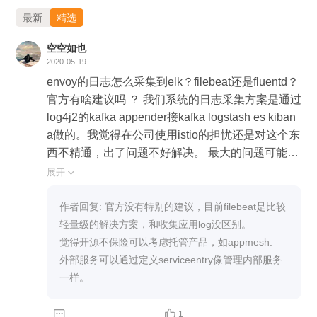
最新
精选
空空如也
2020-05-19
envoy的日志怎么采集到elk？filebeat还是fluentd？
官方有啥建议吗 ？ 我们系统的日志采集方案是通过
log4j2的kafka appender接kafka logstash es kiban
a做的。我觉得在公司使用istio的担忧还是对这个东
西不精通，出了问题不好解决。 最大的问题可能就
是对于外部服务的调用这块，istio也能做到完全一
展开

样的遥测，流控等功能吗？
作者回复: 官方没有特别的建议，目前filebeat是比较
轻量级的解决方案，和收集应用log没区别。

觉得开源不保险可以考虑托管产品，如appmesh.

外部服务可以通过定义serviceentry像管理内部服务
一样。


1