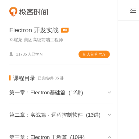

Electron 开发实战
邓耀龙
美团高级前端工程师

21735 人已学习
新⼈⾸单
¥
59
课程目录
已完结/共 35 讲

第一章：Electron基础篇
(12讲)
01 | 课程介绍

第二章：实战篇 - 远程控制软件
(13讲)
时长 06:22
付费课程，可
02 | 内容综述：学完这门课程你
13 | 实战项目综述：整体需求分析

第三章：Electron 工程篇
(10讲)