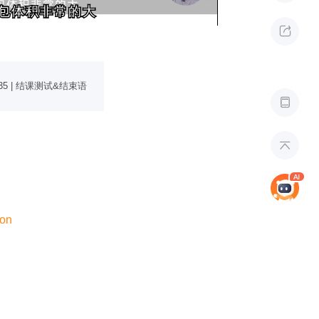
包体积非常的大
包体积非常的大

35 | 结课测试&结束语


ron