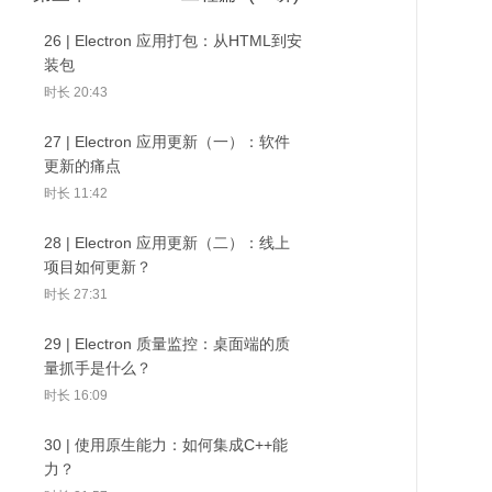
能得到什么？
时长 03:21
时长 02:50
26 | Electron 应用打包：从HTML到安
装包
14 | 设计思路：做远程控制有几步？
03 | Electron介绍：为什么
时长 20:43
时长 04:47
Electron这么火？
31 | Electron 自动化测
32 | Electro
30 | 使用原生能力：如
试：如何编写端到端测
化：如何优化
何集成C++能力？
时长 09:28
27 | Electron 应用更新（一）：软件
15 | 项目架构与基础业务：Electron
试？
题？
更新的痛点
与 React 框架结合
04 | 揭秘Electron架构原理：
时长 11:42
时长 26:13
Chromium + Node.js是如何一起工
作？
28 | Electron 应用更新（二）：线上
16 | 主页面基础业务：Real World
时长 05:54
项目如何更新？
IPC
时长 27:31
时长 19:08
05 | 桌面端技术选型：如何选择合适
的桌面端技术？
29 | Electron 质量监控：桌面端的质
17 | 傀儡端实现（一）：基于Electron
时长 05:35
量抓手是什么？
能力捕获桌面视频流
时长 16:09
时长 14:26
06 | Electron开发准备：环境搭建及前
期准备
30 | 使用原生能力：如何集成C++能
18 | 傀儡端实现（二）：如何接收&响
时长 03:38
力？
应指令？