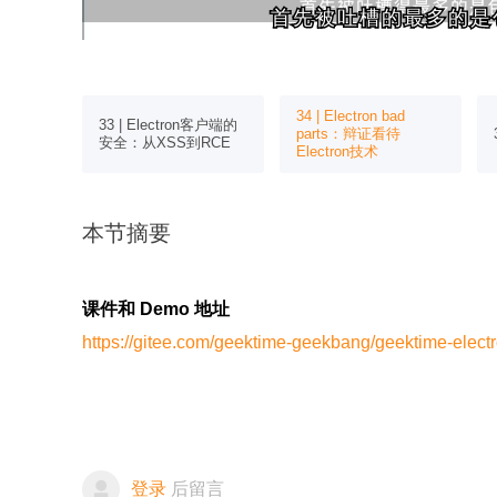
首先被吐槽的最多的是
首先被吐槽的最多的是
n体验优
34 | Electron bad
33 | Electron客户端的
白屏问
parts：辩证看待
安全：从XSS到RCE
Electron技术
本节摘要
课件和 Demo 地址
https://gitee.com/geektime-geekbang/geektime-elect
登录
后留言