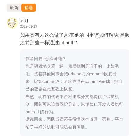
新的公共提交节点新增提交，而非回溯修改既有历史。
最新
精选
只有确保公共分支历史的不可变性，才能保障多人并行
五月
开发的流畅性与稳定性。
2019-01-19
如果真有人这么做了,那其他的同事该如何解决.是像
之前那些一样通过git pull ?
作者回复: 怎么可能？

先是狠狠地臭骂一通；然后找到是谁干的，比如毛
毛；接着其他同事会把rebase前的commit恢复出
来，比如commitA；要求毛毛在commitA基础上把自
己的变更在此基础上恢复。

当然，现在的代码平台对集成分支都提供了保护机
制，团队可以设置保护分支，以便禁止开发人员执行 
push -f 的行为。

话说回来，团队成员还是得懂这个道理，否则，平台
给了再好的机制可能还会有问题。