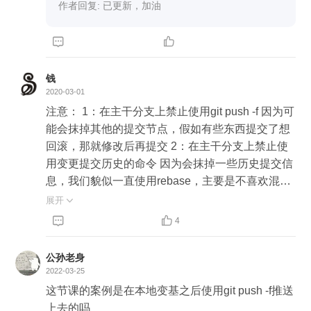
作者回复: 已更新，加油


钱
2020-03-01
注意： 1：在主干分支上禁止使用git push -f 因为可
能会抹掉其他的提交节点，假如有些东西提交了想
回滚，那就修改后再提交 2：在主干分支上禁止使
用变更提交历史的命令 因为会抹掉一些历史提交信
息，我们貌似一直使用rebase，主要是不喜欢混乱
的提交线，不过也没出现什么问题，合代码出问题
展开

主要集中在合并冲突时，有些代码调整的存在问


4
题。 自己的分支随意，自己可以完全掌控，自己完
全负责。公共分支是公地，不要做出影响他人的行
公孙老身
为。
2022-03-25
这节课的案例是在本地变基之后使用git push -f推送
上去的吗