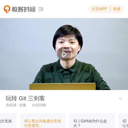
打开APP
登录

玩转 Git 三剑客

共62讲 · 全集
62398

集成分支执
40 | 禁止向集成分支执
41 | GitHub为什么会
42
行变更历...
火？
心