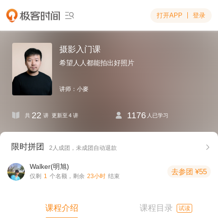
打开APP
登录

摄影入门课
希望人人都能拍出好照片
讲师：小麥
22
1176


共
讲
更新至 4 讲
人已学习
限时拼团

2人成团，
未成团自动退款
Walker(明旭)
去参团 ¥55
仅剩
1
个名额，剩余
23小时
结束
课程介绍
课程目录
试读