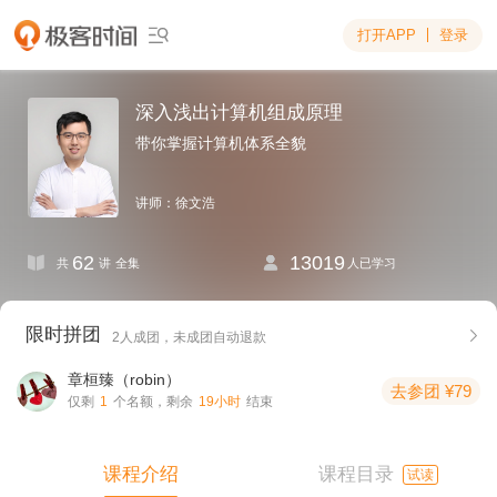
打开APP
登录

深入浅出计算机组成原理
带你掌握计算机体系全貌
讲师：徐文浩
62
13019


共
讲
全集
人已学习
限时拼团

2人成团，
未成团自动退款
章桓臻（robin）
去参团 ¥79
仅剩
1
个名额，剩余
19小时
结束
课程介绍
课程目录
试读