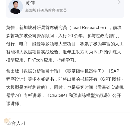
黄佳

活的系统逐渐浮现眼前。
新加坡科研局首席研究员
应用篇：积累场景中的智慧
展示如何将 LangChain 组件应用到实际场景中。你将学会如
黄佳，新加坡科研局首席研究员（Lead Researcher），前埃
何使用 LangChain 的工具和接口，嵌入式存储，连接数据
森哲新加坡公司资深顾问，入行 20 余年。参与过政府部门、
库，引入异步通信机制，通过智能代理进行各种角色扮演、头
银行、电商、能源等多领域大型项目，积累了极为丰富的人工
脑风暴，并进行自主搜索，制定自动策略，尝试不同方案完成
智能和大数据项目实战经验。近年主攻方向为 NLP 预训练大
任务。最终，使诸多组件功能相互配合，共同完成复杂任务。
模型应用、FinTech 应用、持续学习。
实战篇：动手！
曾出版《数据分析咖哥十话》《零基础学机器学习》《SAP
程序设计》等多本畅销书，即将出版的书籍还有《GPT 图解 ·
你将学习如何部署一个鲜花网络电商的人脉工具，并开发一个
大模型是怎样构建的》。同时，也是极客时间《零基础实战机
易速鲜花聊天客服机器人。从模型的调用细节，到数据连接的
器学习》专栏讲师，《ChatGPT 和预训练模型实战课》公开
策略，再到记忆的存储与检索，每一个环节都是为了打造出一
课讲师。
个更加智能、更加人性化的系统。
课程代码地址：
适合人群
https://github.com/huangjia2019/langchain