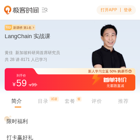
打开APP
登录

新课榜 第1名
LangChain 实战课
黄佳 新加坡科研局首席研究员
共 28 讲·8171 人已学习
59
99
新人学习立返 5
到手价
试读
省
简介
目录
套餐
评价
推荐
限时福利
打卡赢好礼