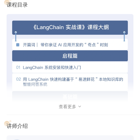
件的原理嵌入一个完整的业务场景进行讲解，带你跨越从原理
课程目录
到实际应用的最后一公里！
课程设计
课程精心设计 4 大模块，带你从各个角度吃透 LangChain 精
髓。
启程篇：从 0 到 1
介绍 LangChain 系统的安装流程，以及如何进行快速的入门
操作。同时，详细指导如何使用 LangChain 来构建一个基
于“易速鲜花”本地知识库的智能问答系统，让你直接感受
LangChain 强大的功能。
基础篇：深入 6 大组件
查看更多

深入探索模型、提示模版、数据检索、记忆、链、代理等 6 大
讲师介绍
组件的工作原理和使用方法，并给出大量用例，夯实你对这些
组件的理解和应用能力。最终，使其相互协作，一个强大而灵