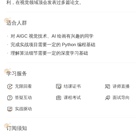
利，在视觉领域顶会发表过多篇论文。
绘画的无限潜能。
基础篇
适合人群
深入剖析 AI 绘画背后的“黑魔法”，让你真正了解 AI 算法从业
者需要掌握的理论技术基础，理解图像生成如何从 GAN 过渡
对 AIGC 视觉技术、AI 绘画有兴趣的同学
到扩散模型的全过程，并掌握扩散模型各个模块的算法原理。
完成实战项目需要一定的 Python 编程基础
这个模块的最后，还会带你自己动手训练一个扩散模型，为后
理解算法细节需要一定的深度学习基础
续进阶学习做好准备。
进阶篇
学习服务
了解主流模型技术方案，包括 DALL-E 2、Imagen、Stable
Diffusion、DeepFloyd、Midjourney 等业界最新最火的模型。
无限回看
结课证书
讲师直播
掌握了这类技术的学习方法，未来你遇到新的 AI 绘画论文、
答疑互动
课程考试
面试导向
代码、模型，也能举一反三。这部分还会带你训练一个扩散模
实战驱动
型，为后续实战演练打牢基础。
综合演练篇
订阅须知
结合前面所学，带你动手尝试各类 AI 绘画项目，包括训练