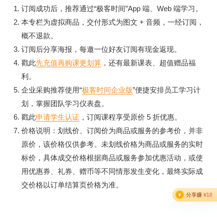
DreamBooth、LoRA 模型，使用 ControlNet 精细化控制内容
订阅成功后，推荐通过“极客时间”App 端、Web 端学习。
的生成，做出类似于 LensaAI 这样的相册类效果，借助
本专栏为虚拟商品，交付形式为图文 + 音频，一经订阅，
Stable Diffusion 给你的照片渲染出各色风格等等。最后，还会
概不退款。
分享 AI 视觉相关的前沿应用，帮你开阔视野。
订阅后分享海报，每邀一位好友订阅有现金返现。
戳此
先充值再购课更划算
，还有最新课表、超值赠品福
学完整个课程，你不但能建立自己的 AI 绘画技术知识体系，
利。
还能具备训练自己专属模型的能力，实现商用级别的图像效
企业采购推荐使用“
极客时间企业版
”便捷安排员工学习计
果。课程的知识导图如下所示。
划，掌握团队学习仪表盘。
戳此
申请学生认证
，订阅课程享受原价 5 折优惠。
价格说明：划线价、订阅价为商品或服务的参考价，并非
原价，该价格仅供参考。未划线价格为商品或服务的实时
标价，具体成交价格根据商品或服务参加优惠活动，或使
用优惠券、礼券、赠币等不同情形发生变化，最终实际成
交价格以订单结算页价格为准。