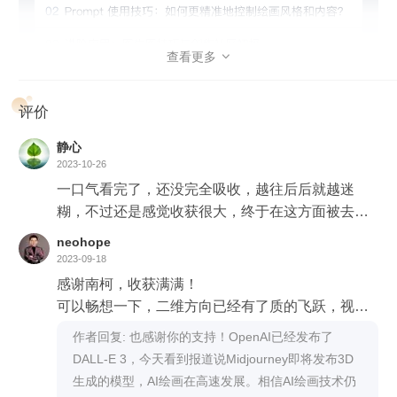
各种 App 上看到的商用级图像特效，真正把 AI 绘画工具变成
自己的想象力、创造力的延伸武器。
查看更多

评价
静心
2023-10-26
一口气看完了，还没完全吸收，越往后后就越迷
糊，不过还是感觉收获很大，终于在这方面被去小
白了。
neohope
2023-09-18
我想说：南柯老师的这门课，不管是从课程的选题
感谢南柯，收获满满！
方面，还是从内容的条理性方面，还是知识的厚度
可以畅想一下，二维方向已经有了质的飞跃，视频
和深度方面都是非常棒的，既有理论与有实践，还
和三维也在崭露头角，希望后面可以和AR、VR、
作者回复: 也感谢你的支持！OpenAI已经发布了
能触发人的进一步思考，可以说是目前我见过的AI
MR、XR快速结合，突破次元，改变人们的生活方
DALL-E 3，今天看到报道说Midjourney即将发布3D
点击下方视频，欣赏 AI 画师的多元能力。
方面最好的课程。
式。
生成的模型，AI绘画在高速发展。相信AI绘画技术仍