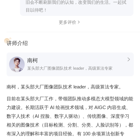
旧会不断刷新我们的认知，改变我们的生活。一起拭
加油！期待看到加餐，跟进最新进展并补充一些亮
目以待吧！
点或细节。
感谢老师！
更多评价

讲师介绍
南柯

某头部大厂图像团队技术 leader，高级算法专家
南柯，某头部大厂图像团队技术 leader，高级算法专家。
课程设计
目前在某头部大厂工作，带领团队推动多模态大模型领域的能
课程分为四个模块。
力建设。长期活跃于 AI 绘画技术领域，对 AIGC 内容生成、
数字人技术（AI 捏脸、数字人驱动）、传统图像、深度学习
热身篇
相关的图像技术（目标检测、分割、分类、人脸识别等），都
开启 AI 绘画旅程，带你熟悉各种 AI 绘画工具与模型，带你安
有深入的理解和丰富的项目经验。有 100 余项算法创新专
装和部署 WebUI，体验 Midjourney 和 LoRA 的玩法，探索 AI