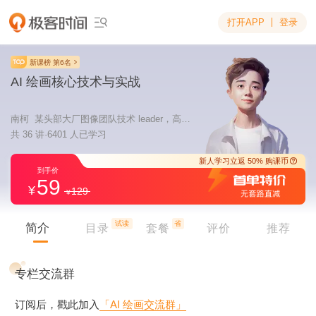
打开APP
登录

新课榜 第6名
AI 绘画核心技术与实战
南柯 某头部大厂图像团队技术 leader，高级算法专家
共 36 讲·6401 人已学习
59
129
新人学习立返 5
到手价
试读
省
简介
目录
套餐
评价
推荐
专栏交流群
订阅后，戳此加入
「AI 绘画交流群」