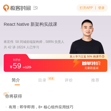
打开APP
登录

React Native 新架构实战课
蒋宏伟 58 同城前端架构师，58RN 负责人
共 42 讲·18224 人已学习
59
129
新人学习立返 5
到手价
试读
简介
目录
评价
推荐
你将获得
有用：即学即用，8+ 核心组件应用技巧