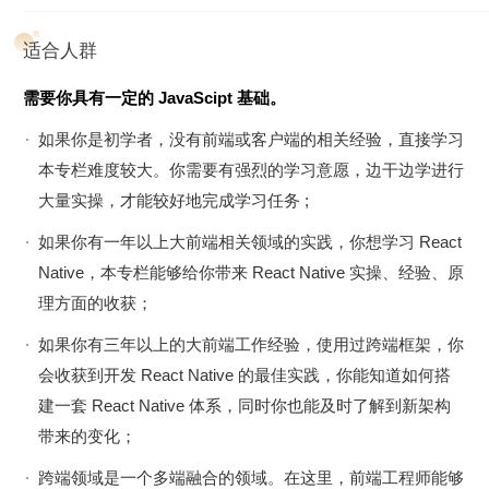
在常规更新阶段
，老师会给你勾勒一个 React Native 学习和
进阶的系统路径，用 10+ 实战 Demo 带你完整开发一个
适合人群
React Native 应用。同时，也让你快速成长，为团队基础设施
需要你具有一定的 JavaScipt 基础。
建设做贡献，提升自己的架构能力。这一阶段的内容主要包括
三部分：
如果你是初学者，没有前端或客户端的相关经验，直接学习
本专栏难度较大。你需要有强烈的学习意愿，边干边学进行
第一部分：React Native 核心基础篇。
这一部分主要是打牢
大量实操，才能较好地完成学习任务 ;
基础。老师会带你深入学习 React 和 React Native 的基础知
识，让你能够成功搭建一个 React Native 页面。
如果你有一年以上大前端相关领域的实践，你想学习 React
Native，本专栏能够给你带来 React Native 实操、经验、原
第二部分：React Native 社区生态篇。
这一部分主要是帮你
理方面的收获；
开阔眼界，了解社区有哪些成熟方案，需要时能够拿来即用。
同时也让你能够借助 React Native 生态中最常用的几个工
如果你有三年以上的大前端工作经验，使用过跨端框架，你
具，搭建一个完整的 React Native 应用。
会收获到开发 React Native 的最佳实践，你能知道如何搭
建一套 React Native 体系，同时你也能及时了解到新架构
第三部分：React Native 基础设施建设篇。
这一部分，老师
带来的变化；
会从技术应用层面，给你介绍从构建 React Native 混合应用
到热更新，再到性能调优的全过程，让你能为团队搭建基础设
跨端领域是一个多端融合的领域。在这里，前端工程师能够