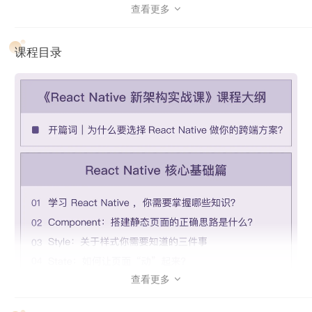
式推出
。据行业内报告及调研，新架构在最关键的
性能问题
上
查看更多

相比老架构
有了非常大的提升
，这将会为 React Native 开启
一个全新的阶段。现在就是你“入坑” React Native 的最佳时
课程目录
机！
为此，我们邀请了 58 同城前端架构师、58RN 负责人蒋宏伟
老师。他会结合多年的一线经验，为你重点讲解 React Native
的核心组件、社区生态和基础设施建设，
帮你一次性打通
React Native 开发能力
，让你不仅能完整开发一个 React
Native 应用，还能为团队基出设施建设做贡献，并提升自己的
架构能力。
同时，
针对 React Native 新架构，蒋老师还将带你持续一年
追踪它的最新动态
，聚焦新架构的原理和社区最新实践，让你
能第一时间享受到前沿技术变革带来的红利。
课程设计
查看更多

本次课程不会一次性更完，而是按时间分成两个部分：
常规更