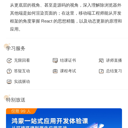
施建设出谋献策，提升你的架构能力。
从更底层的视角、甚至是源码的视角，深入理解除浏览器外
其他端是如何渲染页面的；在这里，移动端工程师能从开发
在动态更新阶段
，也就是常规更新阶段结束之后，我们会以
每
框架的角度掌握 React 的思想精髓，以及动态更新的原理和
月一讲
的频率，
持续一年
帮你跟踪 React Native 新架构的最
应用。
新进展，并和你聊聊和 React Native 新架构相关的最前沿的
新技术。包括但不限于 Hermes、Fabric、JSI、React Native
Skia、React Native SSR 等等，助你第一时间把握前沿技术
学习服务
变革的红利。
无限回看
结课证书
讲师直播
答疑互动
课程考试
总结复习
实战驱动
特别放送