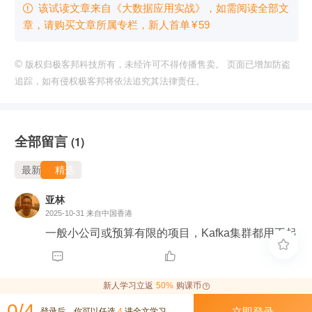
该试读文章来自《大数据应用实战》，如需阅读全部文

章，请购买文章所属专栏
，新⼈⾸单
¥
59
©
版权归极客邦科技所有，未经许可不得传播售卖。 页面已增加防盗
追踪，如有侵权极客邦将依法追究其法律责任。
全部留言
(1)
最新
精选
亚林
2025-10-31
来自中国香港
一般小公司或预算有限的项目，Kafka集群都用不起



新人学习立返
50%
购课币
0/4
立即登录
登录后，你可以任选
4
讲全文学习。