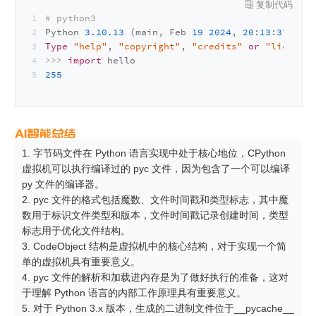
# python3
Python 
3.10
.13
 (main, Feb 
19
2024
, 
20
:
13
:
37
) [GC
Type
"help"
, 
"copyright"
, 
"credits"
or
"license"
>>> 
import
 hello
255
1. 字节码文件在 Python 语言实现中处于核心地位，CPython 
虚拟机可以执行编译过的 pyc 文件，因为包含了一个可以编译 
py 文件的编译器。

2. pyc 文件的格式包括魔数、文件时间戳和类型标志，其中魔
数用于标识文件类型和版本，文件时间戳记录创建时间，类型
标志用于优化文件结构。

3. CodeObject 结构是虚拟机中的核心结构，对于实现一个简
单的虚拟机具有重要意义。

4. pyc 文件的解析和加载进内存是为了做好执行的准备，这对
于理解 Python 语言的内部工作原理具有重要意义。

5. 对于 Python 3.x 版本，生成的二进制文件位于__pycache__