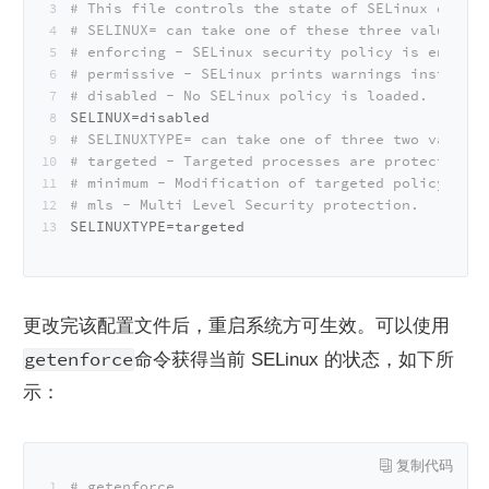
# This file controls the state of SELinux on the
# SELINUX= can take one of these three values:
# enforcing - SELinux security policy is enforce
# permissive - SELinux prints warnings instead o
# disabled - No SELinux policy is loaded.
SELINUX=disabled
# SELINUXTYPE= can take one of three two values:
# targeted - Targeted processes are protected,
# minimum - Modification of targeted policy. Onl
# mls - Multi Level Security protection.
SELINUXTYPE=targeted
更改完该配置文件后，重启系统方可生效。可以使用
getenforce
命令获得当前 SELinux 的状态，如下所
示：
# getenforce