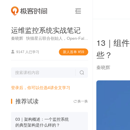
运维监控系统实战笔记


运维监控系统实战笔记
秦晓辉
快猫星云联合创始人，Open-Falcon、Nightingale、Categraf 核心研发
13｜组
些？

9147 人已学习
新⼈⾸单
¥
59
秦晓辉

登录后，你可以任选4讲全文学习
推荐试读
换一换

03｜架构概述：一个监控系统
的典型架构是什么样的？