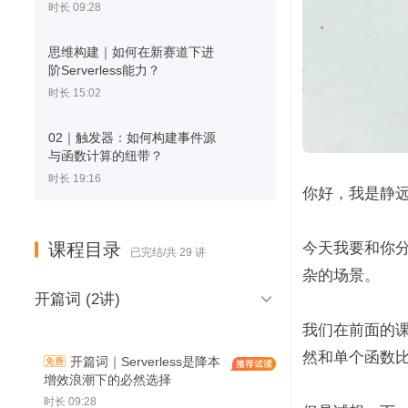
时长 09:28
思维构建｜如何在新赛道下进
阶Serverless能力？
时长 15:02
02｜触发器：如何构建事件源
与函数计算的纽带？
时长 19:16
你好，我是静
课程目录
今天我要和你分
已完结/共 29 讲
杂的场景。

开篇词 (2讲)
我们在前面的
然和单个函数
开篇词｜Serverless是降本
增效浪潮下的必然选择
时长 09:28