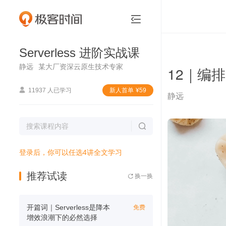
Serverless 进阶实战课


Serverless 进阶实战课
静远
某大厂资深云原生技术专家
12｜编

11937 人已学习
新⼈⾸单
¥
59
静远

登录后，你可以任选4讲全文学习
推荐试读
换一换

开篇词｜Serverless是降本
免费
增效浪潮下的必然选择