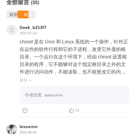
全部留言
(35)
最新
精选
Geek_b213f7
2022-07-13
chroot 是在 Unix 和 Linux 系统的一个操作，针对正
在运作的软件行程和它的子进程，改变它外显的根
目录。一个运行在这个环境下，经由 chroot 设置根
目录的程序，它不能够对这个指定根目录之外的文
件进行访问动作，不能读取，也不能更改它的内
容。

展开

首先创建一个目录rootfs

mkdir rootfs

作者回复: awesome
然后在rootfs目录下新建三个文件

cd rootfs



72
touch a b c

此时执行一条命令：chroot /home/centos/rootfs /bin/
lesserror
sh

2022-06-24