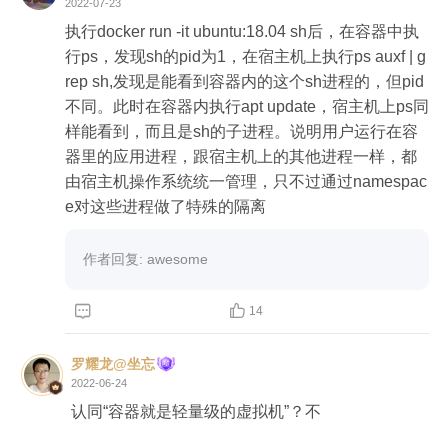
2022-07-23
联合文件系统

执行docker run -it ubuntu:18.04 sh后，在容器中执
联合文件系统，又叫 UnionFS，是一种通过创建文
行ps，发现sh的pid为1，在宿主机上执行ps auxf | g
件层进程操作的文件系统，因此，联合文件系统非
rep sh,发现是能看到容器内的这个sh进程的，但pid
常轻快。Docker 使用联合文件系统为容器提供构建
不同。此时在容器内执行apt update，宿主机上ps同
层，使得容器可以实现写时复制以及镜像的分层构
样能看到，而且是sh的子进程。说明用户运行在容
建和存储。常用的联合文件系统有 AUFS、Overlay
器里的应用进程，跟宿主机上的其他进程一样，都
 和 Devicemapper 等。
由宿主机操作系统统一管理，只不过通过namespac
e对这些进程做了特殊的隔离
作者回复: awesome


14
罗耀龙@坐忘
2022-06-24
认同“容器就是轻量级的虚拟机”？不
