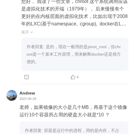
您好， 我读了一些文章，chroot 这个系统调用应该
是虚拟化技术的开端（1979年）， 后来慢慢有个
更好的在内核层面的虚拟化技术，比如出现于2008
年的LXC(基于namespace,  cgroup),  docker在LXC
上面做了又一层封装，所以我理解当前docker底层
展开

没有用到chroot。 如有错误，请您指正。 

谢谢   

作者回复: 是的，现在一般用的是pivot_root，但chr
参考连接：

oot是一个基本工作原理，用来解释docker还是很方
 https://www.codementor.io/blog/docker-technolog
便的。
y-5x1kilcbow  

 https://blog.aquasec.com/a-brief-history-of-contain


4
ers-from-1970s-chroot-to-docker-2016
Andrew
2022-06-28
老师，如果镜像的大小是几十MB，再基于这个镜像
运行10个容器所占用的硬盘大小就是*10 ？
作者回复: 容器是运行中的进程，用的是内存，不占