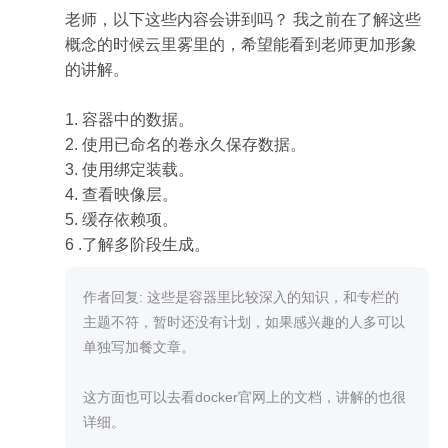
这条命令意思是启动一个 sh 进程，并且把 /home/c
老师，以下这些内容会讲到吗？ 我之前在了解这些
entos/rootfs 作为 sh 进程的根目录

概念的时候云里雾里的，希望能看到老师更加形象
此时执行命令：/bin/ls /

的讲解。

就可以显示a b c三个文件，说明当前进程的根目录
已经变成了主机上的 /home/centos/rootfs 目录。这
1. 容器中的数据。

样就实现了当前进程与主机的隔离

2. 使用已命名的卷永久保存数据。

3. 使用绑定装载。

Namespace

4. 查看映像层。

Namespace 是 Linux 内核的一项功能，该功能对内
5. 缓存依赖项。

核资源进行隔离，使得容器中的进程都可以在单独
6 .了解多阶段生成。
的命名空间中运行，并且只可以访问当前容器命名
空间的资源。Namespace 可以隔离进程 ID、主机
作者回复: 这些是容器里比较深入的知识，和专栏的
名、用户 ID、文件名、网络访问和进程间通信等相
主题不符，暂时还没有计划，如果感兴趣的人多可以
关资源。

单独写加餐文章。

Docker 主要用到以下五种命名空间。

这方面也可以去看docker官网上的文档，讲解的也很
详细。
pid namespace：用于隔离进程 ID。
