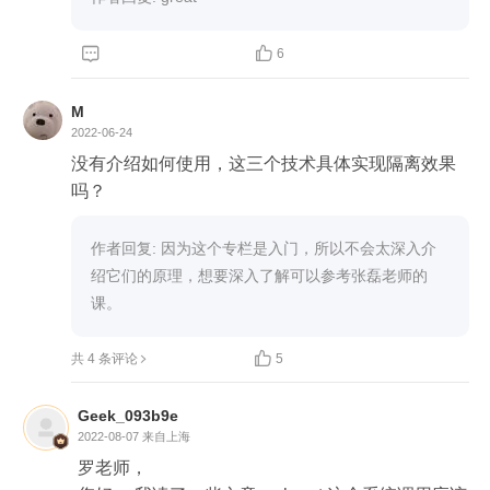
机中，可以大致看作是跑在一个独立的服务器中，
而容器只是一个进程，他们存在本质上的区别；如


6
果硬要说他们的相同点，那么只是在隔离性这个广
义的角度上，他们所做的事情是类似的。
M
2022-06-24
没有介绍如何使用，这三个技术具体实现隔离效果
吗？
作者回复: 因为这个专栏是入门，所以不会太深入介
绍它们的原理，想要深入了解可以参考张磊老师的
课。

共 4 条评论
5
Geek_093b9e
2022-08-07
来自上海
罗老师，
