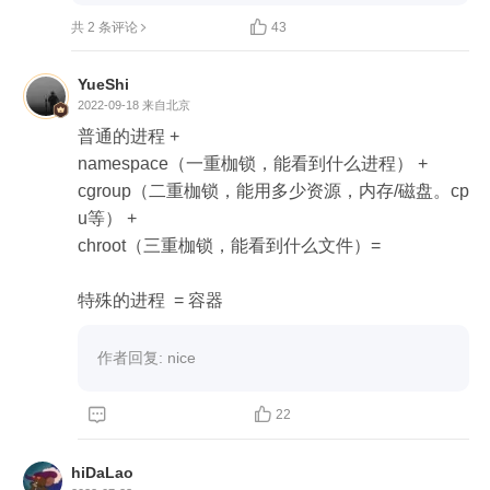

共 2 条评论
43
net namespace：隔离网络接口，在虚拟的 net nam
espace 内用户可以拥有自己独立的 IP、路由、端口
YueShi
等。

2022-09-18
来自北京
普通的进程 + 

mnt namespace：文件系统挂载点隔离。

namespace（一重枷锁，能看到什么进程） + 

cgroup（二重枷锁，能用多少资源，内存/磁盘。cp
ipc namespace：信号量,消息队列和共享内存的隔
u等） + 

离。

chroot（三重枷锁，能看到什么文件）=

uts namespace：主机名和域名的隔离。

特殊的进程  = 容器
Cgroups

作者回复: nice
Cgroups 是一种 Linux 内核功能，可以限制和隔离
进程的资源使用情况（CPU、内存、磁盘 I/O、网络


22
等）。在容器的实现中，Cgroups 通常用来限制容
器的 CPU 和内存等资源的使用。

hiDaLao