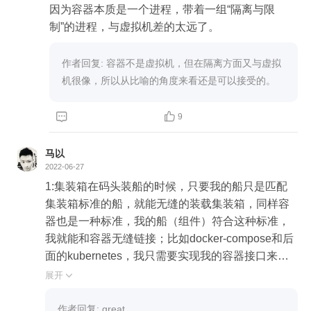
因为容器本质是一个进程，带着一组“隔离与限
制”的进程，与虚拟机差的太远了。
作者回复: 容器不是虚拟机，但在隔离方面又与虚拟
机很像，所以从比喻的角度来看还是可以接受的。


9
马以
2022-06-27
1:集装箱在码头装船的时候，只要我的船只是匹配
集装箱标准的船，就能无缝的装载集装箱，同样容
器也是一种标准，我的船（组件）符合这种标准，
我就能和容器无缝链接；比如docker-compose和后
面的kubernetes，我只需要实现我的容器接口来对
接容器就可以了；

展开

2:我觉得容器和虚拟机有着本质的区别，虚拟机是
虚拟出一套软硬件系统环境，我们的应用跑在虚拟
作者回复: great