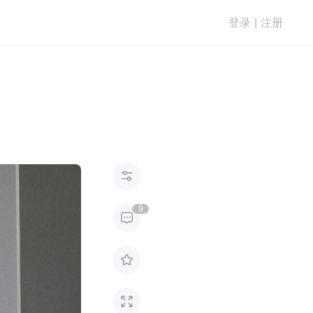
登录
|
注册

9


