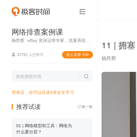
网络排查案例课


网络排查案例课
杨胜辉
eBay 资深运维专家，流量系统负责人
11 | 

22781 人已学习
新⼈⾸单
¥
59
杨胜辉

登录后，你可以任选4讲全文学习
推荐试读
换一换

01 | 网络模型和工具：网络为
什么要分层？