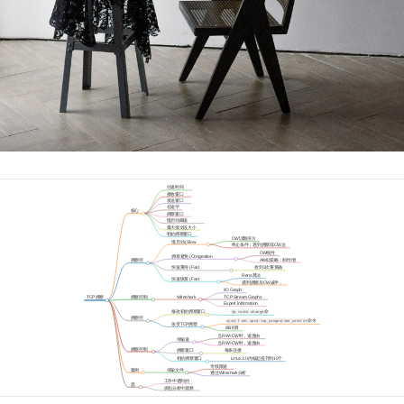
往返时间
(RTT)
接收窗口
(RW)
发送窗口
(SW)
在途字
核心
节数
拥塞窗口
概念
(CW)
慢启动阈值
(ssthresh)
最大报文段大小
(MSS)
初始拥塞窗口
CW以翻倍方
(ICW)
慢启动 (Slow
式增长
终止条件：遇到拥塞或CW达
Start)
到ssthresh
CW线性
拥塞避免 (Congestion
增长
AIMD策略：和性增
拥塞控
Avoidance)
长乘性降低
制机制
快速重传 (Fast
收到3次重复确
Retransmission)
认后触发
Reno算法
快速恢复 (Fast
引入
遇到拥塞后CW减半，
Recovery)
然后线性增长
I/O Graph
拥塞控制
Wireshark
TCP Stream Graphs
TCP拥塞
相关工具
控制
Expert Information
命
修改初始拥塞窗口
ip route change
令
(ICW)
拥塞控
命令
sysctl net.ipv4.tcp_congestion_control
制实验
改变TCP拥塞
BBR算
控制算法
法
当RW<CW时，速度由
传输速
RW决定
当RW>CW时，速度由
度上限
CW决定
拥塞控制
拥塞窗口
每条连接
影响因素
(CW)
独立维护
初始拥塞窗口
Linux 3.0内核起提升到10个
(ICW)
MSS
专线限速
案例
传输文件
设置失误
通过Wireshark分析
分析
速度慢
确认
工作中遇到的
思
拥塞问题
抓包分析中观察
考
到的拥塞现象
题