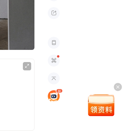




