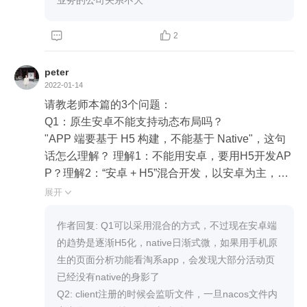


2
peter
2022-01-14
请教老师本篇的3个问题：

Q1：原生安卓不能支持动态布局吗？

"APP 端要基于 H5 构建，不能基于 Native"，这句
话怎么理解？ 理解1：不能用安卓，要用H5开发AP
P？理解2：“安卓 + H5”混合开发，以安卓为主，H5
只负责动态布局部分。

展开

Q2：动态配置项更新，谁发起？

配置项动态更新，谁推送？nacos主动推送给应用？
作者回复: Q1可以采用混合的方式，不过现在安卓端
还是应用从nacos拉取？

的趋势是逐渐H5化，native日渐式微，如果用手机原
Q3：nacos配置版本记录信息，是示意图吗？

生的页面分析功能看淘系app，会发现大部分活动页
“版本控制和审计功能”部分有一个图，图的中间是操
已经没有native的身影了

作记录信息。时间都是晚于2022年1月份的。请
Q2: client注册的时候会监听文件，一旦nacos文件内