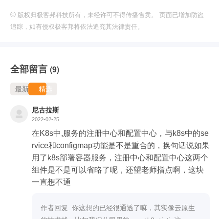
©
版权归极客邦科技所有，未经许可不得传播售卖。 页面已增加防盗
追踪，如有侵权极客邦将依法追究其法律责任。
全部留言
(9)
最新
精选
尼古拉斯
2022-02-25
在K8s中,服务的注册中心和配置中心，与k8s中的se
rvice和configmap功能是不是重合的，换句话说如果
用了k8s部署容器服务，注册中心和配置中心这两个
组件是不是可以省略了呢，还望老师指点啊，这块
一直想不通
作者回复: 你这想的已经很通透了嘛，其实像云原生