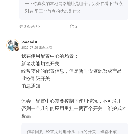
以太网适配器 VirtualBox Host-Only Network:192.1
一下你真实的本地网络地址是哪个，另外在看下“节点
68.56.1

列表”里三个节点的状态是什么
B 启动nacos前配置cluster.conf


共 3 条评论
2
在两个nacos的cluster.conf中都配置如下信息：

192.168.0.5:8848

javaadu
192.168.0.5:8948

2022-07-26
来自上海
我在使用配置中心的场景：

C 管理界面中显示3个节点，同时cluster.conf被修改

新老功能切换开关

两个nacos启动成功后，nacos1(port:8848)，其管理
经常变化的配置信息，但是暂时没资源做成产品

界面的“节点列表”下面有3个节点，

业务降级开关

192.168.0.5:8848

消息通知

192.168.0.5:8948

192.168.56.1:8848

体会：配置中心需要控制下使用情况，不可滥用，
同时，nacos1的cluster.conf中也添加了192.168.56.
否则一个几年的应用里挂一两百个开关，维护成本
1:8848

极高
nacos2(port:8948)，其管理界面的“节点列表”下面有
作者回复: 经常见到那种几百行的开关，谁都不敢