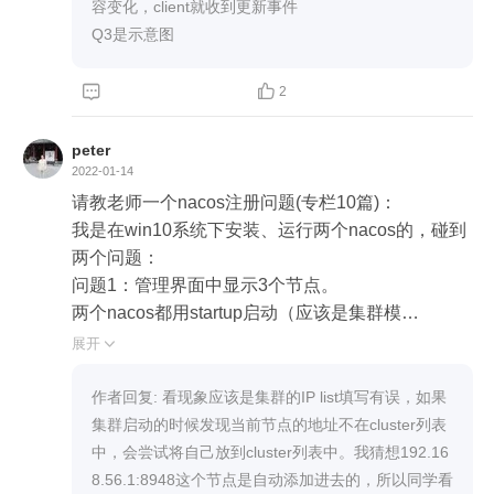
问：这个图是画出的示意图，不是真实的nacos记录
容变化，client就收到更新事件

Q3是示意图


2
peter
2022-01-14
请教老师一个nacos注册问题(专栏10篇)：

我是在win10系统下安装、运行两个nacos的，碰到
两个问题：

问题1：管理界面中显示3个节点。

两个nacos都用startup启动（应该是集群模
式），“节点列表”中显示有3个节点。

展开

详细信息如下：

作者回复: 看现象应该是集群的IP list填写有误，如果
A 本机IP配置情况

集群启动的时候发现当前节点的地址不在cluster列表
用ipconfig查询， 结果如下：

中，会尝试将自己放到cluster列表中。我猜想192.16
WLAN：192.168.0.11；  以太网：192.168.0.5

8.56.1:8948这个节点是自动添加进去的，所以同学看