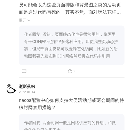
员可能会以为这些页面排版和背景图之类的活动页
面是通过代码写死的，其实不然。面对玩法花样多
变的运营场景，我们会把资源位抽象成不同的模
展开

板，将模板添加到配置中心里，客户端程序根据不
同模板做布局适配即可。这样一来，不管是 618、
作者回复: 没错，页面静态化也是很常用的，像阿里
双 11 还是双 12，只需要更改配置中心的模板内容
骨干CDN网络也有很多这种应用。即使我整页动态拼
就可以更改 APP 端页面布局，省去了重新发版的工
凑，但局部页面仍然可以走静态化访问，比如新的活
作。（当然了，APP 端要基于 H5 构建，不能基于
动图我要先发布到CDN网络然后再在代码中引用
 Native）。"



2
请教老师，对于大促场景，如何保证nacos高可用？
解决高并发不是要做页面静态化出来，提前放到cdn
逝影落枫
缓存里面吗？
2022-01-14
nacos配置中心如何支持大促活动期或两会期间的特
殊封网禁用措施？
作者回复: 两会封网一般是网络供应商的行动，和做
业务的公司关系不大