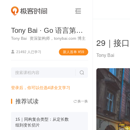
Tony Bai · Go 语言第一课


Tony Bai · Go 语言第一课
Tony Bai
资深架构师，tonybai.com 博主
29｜接口

21492 人已学习
新⼈⾸单
¥
59
Tony Bai

登录后，你可以任选4讲全文学习
推荐试读
换一换

15｜同构复合类型：从定长数
组到变长切片