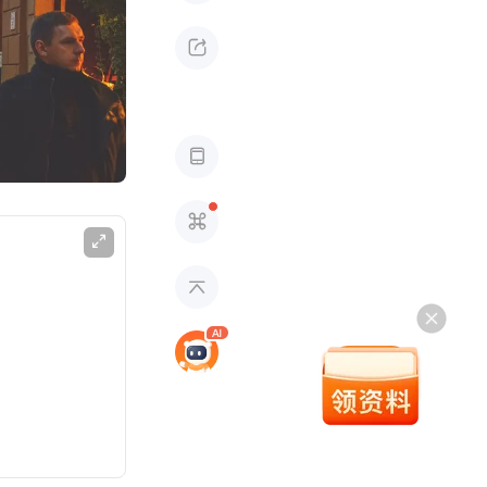




