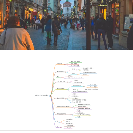
构建Go应用骨架
的重要元素
Go接口的
动静兼备的
重要性
语法特性
Russ Cox的推
崇
接口类型变量具
静态
有静态类型
编译期类
特性
接口的静态与
型检查
存储右值的真实类型信
动态特性
动态
息（动态类型）
运行时
特性
行为决
灵活性
鸭子
定类型
示例：QuackableAnimal
类型
接口
示例代
nil error值 != nil
码分析
接口类型变量
的内部表示
eface：空
eface和iface结
接口
iface：非空
构
接口
接口类型变量
itab结
存储接口自身信息和动
的内部表示
构
态类型方法信息
示例：eface和iface的结
构图解
nil接口
Go接口：为什么nil接口
变量
空接口类
不等于nil？
型变量
接口类型变量
非空接口
等值比较
类型变量
空接口类型变量与非空接
口类型变量的比较
helper函数辅助
理解
runtime包中的非导出
结构体
输出接口类型变量内部
使用println预定
表示的详细信息
义函数
dumpinterface.go示例
装箱
概念
Go中的装
接口类型的装箱
箱操作
convT2E和convT2I函
（boxing）原理
数
装箱
优化
接口类型的
动静特性
小
运行时
结
表示
装箱操作的
性能开销
日常编码中
思
的“坑”
例子修
考
改建议
题