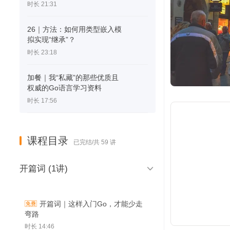
时长 21:31
26｜方法：如何用类型嵌入模
拟实现“继承”？
时长 23:18
加餐｜我“私藏”的那些优质且
权威的Go语言学习资料
时长 17:56
课程目录
已完结/共 59 讲

开篇词 (1讲)
开篇词｜这样入门Go，才能少走
弯路
时长 14:46