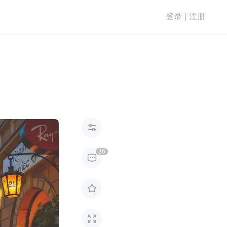
登录
|
注册

26


