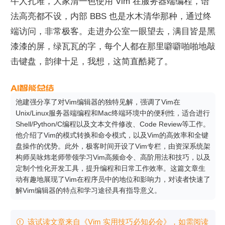
牛人扎堆，大家清一色使用 Vim 在服务器端编程，语
法高亮都不设，内部 BBS 也是水木清华那种，通过终
端访问，非常极客。走进办公室一眼望去，满目皆是黑
漆漆的屏，绿瓦瓦的字，每个人都在那里噼噼啪啪地敲
击键盘，韵律十足，我想，这简直酷毙了。
池建强分享了对Vim编辑器的独特见解，强调了Vim在
Unix/Linux服务器端编程和Mac终端环境中的便利性，适合进行
Shell/Python/C编程以及文本文件修改、Code Review等工作。
他介绍了Vim的模式转换和命令模式，以及Vim的高效率和全键
盘操作的优势。此外，极客时间开设了Vim专栏，由资深系统架
构师吴咏炜老师带领学习Vim高频命令、高阶用法和技巧，以及
定制个性化开发工具，提升编程和日常工作效率。这篇文章生
动有趣地展现了Vim在程序员中的地位和影响力，对读者快速了
解Vim编辑器的特点和学习途径具有指导意义。
该试读文章来自《Vim 实用技巧必知必会》，如需阅读
