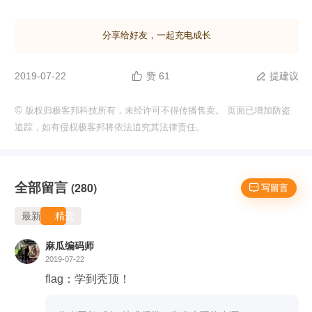
分享给好友，一起充电成长
2019-07-22
赞 61
提建议


©
版权归极客邦科技所有，未经许可不得传播售卖。 页面已增加防盗
追踪，如有侵权极客邦将依法追究其法律责任。
全部留言
(280)
 写留言
最新
精选
麻瓜编码师
2019-07-22
flag：学到秃顶！