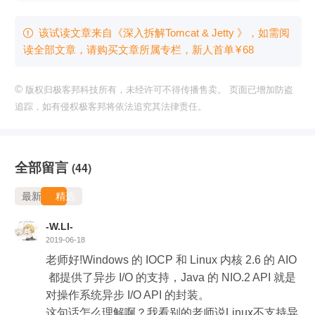
该试读文章来自《深入拆解Tomcat & Jetty 》，如需阅

读全部文章，请购买文章所属专栏
，新⼈⾸单
¥
68
©
版权归极客邦科技所有，未经许可不得传播售卖。 页面已增加防盗
追踪，如有侵权极客邦将依法追究其法律责任。
全部留言
(44)
最新
精选
-W.LI-
2019-06-18
老师好!Windows 的 IOCP 和 Linux 内核 2.6 的 AIO
 都提供了异步 I/O 的支持，Java 的 NIO.2 API 就是
对操作系统异步 I/O API 的封装。

这句话怎么理解啊？我看别的老师说Linux不支持异