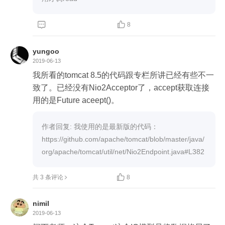
器）接收到请求（连接器endpoint监听端口）后向
操作系统发送一个read请求 ，然后等待操作系统内


8
核回调应用程序（Tomcat容器）的回调接口 。那么
按照我这种脑补的过程，实际上当服务端tomcat接
yungoo
收到客户端的I/O请求时，向操作系统发送read请求
2019-06-13
要求操作系统将客户端发送的数据（前台的入参信
我所看的tomcat 8.5的代码跟专栏所讲已经有些不一
息）从内核拷贝到用户空间。因为tcp/ip层在应用层
致了。已经没有Nio2Acceptor了，accept获取连接
下面，那么从网卡解析数据到内核这个过程是不是
用的是Future aceept()。
在tomcat获取到请求之前的的时候就已经处理好
了，而不是在tomcat发送read请求时再去从网卡解
作者回复: 我使用的是最新版的代码：

https://github.com/apache/tomcat/blob/master/java/
org/apache/tomcat/util/net/Nio2Endpoint.java#L382

共 3 条评论
8
nimil
2019-06-13