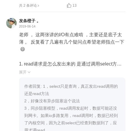

共 2 条评论
13
发条橙子 。
2019-06-14
老师 ， 这两张讲的I/O有点难啃 ，主要还是底子太
薄 。 反复看了几遍有几个疑问点希望老师指点一下
 😄

1. read请求是怎么发出来的 是通过调用select方法
发出来的么 ？

展开

2. 异步我看发了一个read 就返回了，那实际是应该
作者回复: 1，select只是查询，真正发出read调用的
是指异步非阻塞 ， 那么存在异步阻塞的模型么？

还是read方法

2，好像没有异步阻塞这个说法

3. 老师说从tcp/ip那层解数据包。我理解的过程是 当
3，同步阻塞模型，read调用发起时，数据可能还没
客户端发一个uri请求，当通过一系列的路由后最终
到网卡。如果io多路复用，read调用时，数据已经到
到我们的服务器，再从七层网络模型的最底层开始
了内核空间，因为之前select已经查到数据到了，应
一路向上到最顶层的应用层。 当应用层（Tomcat容
用才调read