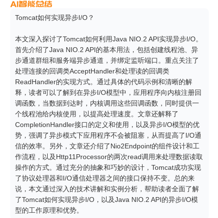
Tomcat如何实现异步I/O？

本文深入探讨了Tomcat如何利用Java NIO.2 API实现异步I/O。
首先介绍了Java NIO.2 API的基本用法，包括创建线程池、异
步通道群组和服务端异步通道，并绑定监听端口。重点关注了
处理连接的回调类AcceptHandler和处理读的回调类
ReadHandler的实现方式。通过具体的代码示例和清晰的解
释，读者可以了解到在异步I/O模型中，应用程序向内核注册回
调函数，当数据到达时，内核调用这些回调函数，同时提供一
个线程池给内核使用，以提高处理速度。文章还解释了
CompletionHandler接口的定义和使用，以及异步I/O模型的优
势，强调了异步模式下应用程序不会被阻塞，从而提高了I/O通
信的效率。另外，文章还介绍了Nio2Endpoint的组件设计和工
作流程，以及Http11Processor的两次read调用来处理数据读取
操作的方式。通过充分的抽象和巧妙的设计，Tomcat成功实现
了协议处理器和I/O通信处理器之间的接口保持不变。总的来
说，本文通过深入的技术讲解和实例分析，帮助读者全面了解
了Tomcat如何实现异步I/O，以及Java NIO.2 API的异步I/O模
型的工作原理和优势。