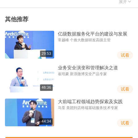
消费问题，从而形成一个良性的闭环。在 2018 年初，知乎首页组

展开
引入深度神经网络对首页信息流进行排序，取得了前所未有的效果
提升。深度学习作为当前的前沿研究领域，广度和深度都值得我们
其他推荐
在基础模型上进行深入探索，在深度学习上线后，我们进行了积极
的改进和优化。考虑到知乎用户较高的消费门槛，在传统的利用
亿级数据服务化平台的建设与发展
DNN 进行 CTR 预估的技术基础上，我们在几个方面进行了相应的
常越峰 个推大数据研发高级主管
探索和尝试。
29:53
试看
讲师简介
业务安全演变和管理解决之道
2015 年硕士毕业于北京邮电大学，毕业后加入搜狗营销事业部，主
崔培豪 新浪微博安全产品专家
要从事搜索广告点击率预估相关工作，成功将 GBDT+LR 模型应用
于搜狗的广告点击率预估系统，获得了较大的线上收益；2017 年加
46:36
试看
入知乎至今，主要从事首页推荐排序相关工作，首次将深度学习模
型应用在排序模块中并取得了较大的效果提升。
大前端工程领域趋势探索及实践
马荃 美团到店终端基础服务技术专家
44:34
试看