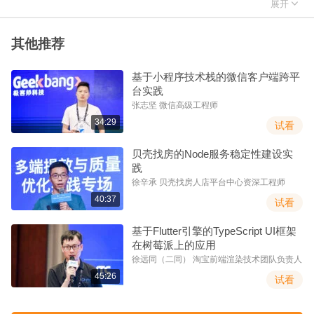
负责淘宝终端技术团队与淘宝基础链路团队，推进了淘宝前端工程

展开
化、无线化、全栈化、智能化的快速演进。现任阿里巴巴集团前端
委员会主席，致力于推进阿里前端的健康发展与价值体现，坚信可
其他推荐
用端技术为体验创造无限可能。作为 D2 前端技术论坛发起人之
一，一直乐于推进国内前端技术的交流与发展。
基于小程序技术栈的微信客户端跨平
台实践
内容介绍
张志坚 微信高级工程师
34:29
试看
伴随着云 + 端、Serverless、小程序等的发展，必然会给前端带来
更大的场景与机会，前端也即将进入一个黄金时代。本次 talk 将重
贝壳找房的Node服务稳定性建设实
点从以下几个方面进行分享：
践
徐辛承 贝壳找房人店平台中心资深工程师
简单回顾下前端发展史：回顾里程碑，每一次的核心思想或技
40:37
试看
术变化，促进了前端每次的飞跃。
基于Flutter引擎的TypeScript UI框架
当下面临的挑战与机会：今天的环境，对于前端来说存在着大
在树莓派上的应用
量的机会，很多体系值得我们勇往直前。
徐远同（二同） 淘宝前端渲染技术团队负责人
引领未来的技术：引领难也不难，来自于思考，来自于定义，
45:26
试看
来自于推动，国内氛围有待改变。
价值对前端人的要求：当我们都在追求前端价值的同时，其实