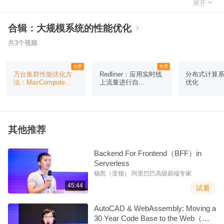

展开
内容介绍
合辑：大规模系统的性能优化

MaxCompute 是阿里巴巴自主研发的一站式大数据处理平台，承担
着阿里巴巴集团 99% 的存储和 95% 的计算。
共3个视频
免费
免费
MaxCompute 平台机器规模达到十万级，数据规模达到 EB 级，每
万台集群性能优化方
Redliner：应用实时线
分布式计算
天有超过 300 万个作业在 MaxCompute 平台上运行。因此对
法：MaxCompute...
上流量进行自...
优化
MaxCompute 平台进行性能优化是一项巨大的挑战，也关系到巨大
的成本收益。
其他推荐
本次演讲将介绍 MaxCompute 如何通过一系列性能分析工具和数据
分析方法诊断大规模集群的性能问题，并通过一些具体实例向大家
Backend For Frontend（BFF）in
介绍 MaxCompute 在性能优化方面的经验。
Serverless
杨凯（亚顿） 阿里巴巴高级前端专家
45:44
试看
AutoCAD & WebAssembly: Moving a
30 Year Code Base to the Web（英