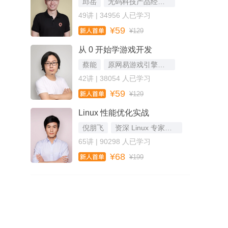
邱岳
无码科技产品经理，公众号二爷鉴书作者
49讲 | 34956 人已学习
¥59
¥129
从 0 开始学游戏开发
蔡能
原网易游戏引擎架构师，资深游戏底层技术专家
42讲 | 38054 人已学习
¥59
¥129
Linux 性能优化实战
倪朋飞
资深 Linux 专家，Kubernetes 项目维护者
65讲 | 90298 人已学习
¥68
¥199