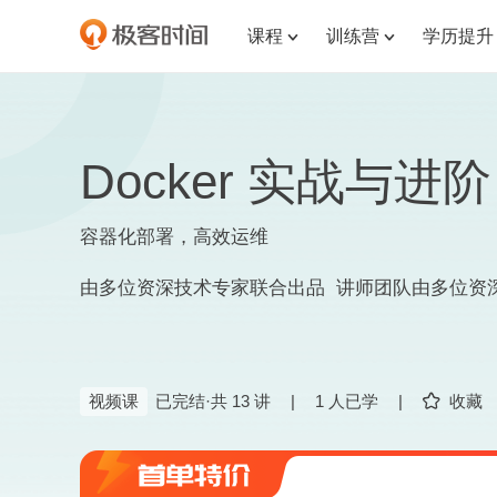
课程
训练营
学历提升


Docker 实战与进阶
容器化部署，高效运维
由多位资深技术专家联合出品 讲师团队由多位资
视频课
已完结·共 13 讲
|
1 人已学
|
收藏