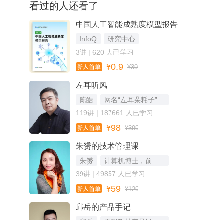
看过的人还看了
中国人工智能成熟度模型报告
InfoQ
研究中心
3讲 | 620 人已学习
¥0.9
¥39
左耳听风
陈皓
网名“左耳朵耗子”，资深技术专家
119讲 | 187661 人已学习
¥98
¥399
朱赟的技术管理课
朱赟
计算机博士，前 Airbnb 技术经理
39讲 | 49857 人已学习
¥59
¥129
邱岳的产品手记