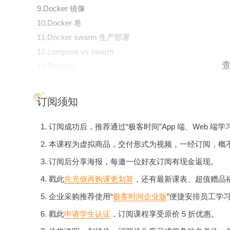
9.Docker 镜像
10.Docker 卷
11.Docker swarm 生产部署
12.compose vs swarm
13.Registry
订阅须知
订阅成功后，推荐通过“极客时间”App 端、Web 端学
本课程为虚拟商品，交付形式为视频，一经订阅，概
订阅后分享海报，每邀一位好友订阅有现金返现。
戳此
先充值再购课更划算
，还有最新课表、超值赠品
企业采购推荐使用“
极客时间企业版
”便捷安排员工学
戳此
申请学生认证
，订阅课程享受原价 5 折优惠。