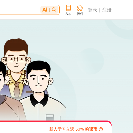
登录
注册


App
插件
新人学习立返 50% 购课币
