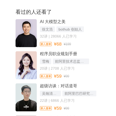
看过的人还看了
AI 大模型之美
徐文浩
bothub 创始人
32讲 | 28066 人已学习
¥68
¥199
程序员职业规划手册
雪梅
前阿里技术总监，技术人职业发展教练
20讲 | 2708 人已学习
¥59
¥99
超级访谈：对话道哥
吴翰清（道哥）
前阿里巴巴研究员，计算图书馆发起人
22讲 | 6866 人已学习
¥59
¥99