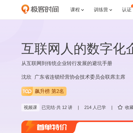
课程
训练营
认证


互联网人的数字化
从互联网到传统企业转行发展的避坑手册
沈欣 广东省连锁经营协会技术委员会联席主席
飙升榜 第2名
视频课
已完结·共 12 讲
|
214 人已学
|
收