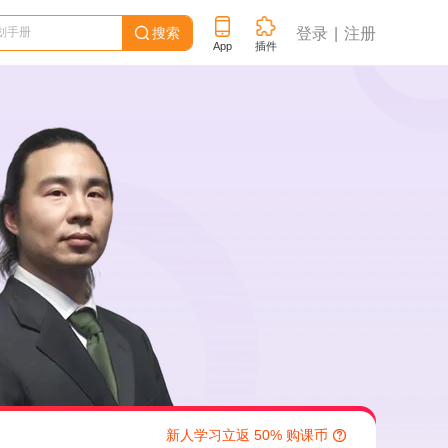
搜索
登录
注册

App
插件
新人学习立返 50% 购课币
