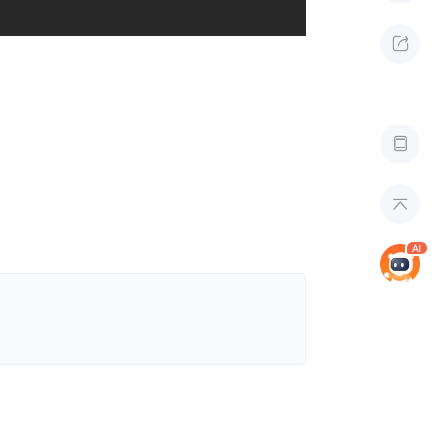


