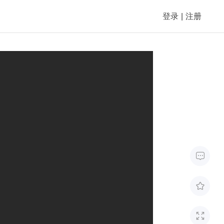
登录
|
注册


