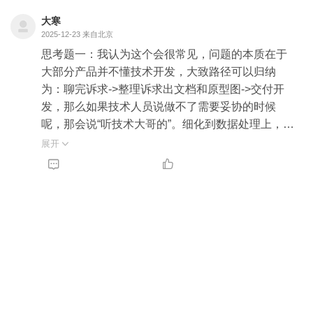
大寒
2025-12-23
来自北京
思考题一：我认为这个会很常见，问题的本质在于
大部分产品并不懂技术开发，大致路径可以归纳
为：聊完诉求->整理诉求出文档和原型图->交付开
发，那么如果技术人员说做不了需要妥协的时候
呢，那会说“听技术大哥的”。细化到数据处理上，很
多产品并没有意识到不同的数据量级对于产品效果
展开

的影响是不小的。至于如何解决在组织层面我并没


有太好的思路，而从我个人来讲就是在作为开发者
角色之外去尝试担任数据产品的角色，试着从产品
甚至运营的角度去看待产品给出自己的建议或者是
方案，而这个优势就在于自己是完全清楚团队的处
理能力边界以及如何一步步去探索更高的上限的。
当然初期在角色切换上也有阵痛期，比如说在产品
设计上过于执着于把每个数据处理要点都想清楚而
忽略了整体，度过了这一段转型期也让自己能够在