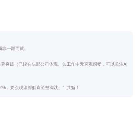
非一蹴而就。

显著突破（已经在头部公司体现。如工作中无直观感受，可以关注AI
，要么观望徘徊直至被淘汰。”  共勉！