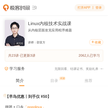
打开APP
登录

Linux内核技术实战课
从内核层面攻克应用程序难题
+
收藏
讲师：邵亚方
未完结
共23讲
·已更新3讲
2062人已学习
学习服务
无限回看、结课证书、奖励礼券

试读
简介
目录
推荐
【早鸟优惠丨到手仅 ¥50】
拼团 + 口令
「gogolinux」