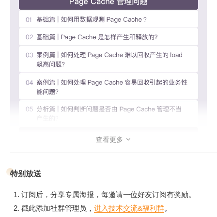
模块介绍
本课程包括4大模块，每个模块都会按照基础篇、案例篇和分
析篇的方式来呈现。
Page Cache管理模块
，会带你重点分析如何更好地利用Page
Cache来减少无谓的I/O开销，Page Cache管理不当会引起的
一些问题，以及如何去分析和解决这类问题。
内存泄漏模块
，会为你重点分析应用程序都是如何从系统中申
请内存以及如何释放的。通过内存泄露这类案例来带你了解应
用程序使用内存的细节，以及如果内存使用不当会引发的一些
查看更多
问题。当然，也会带你去观察、分析和解决这类问题。

TCP重传模块
，重点分析TCP连接的建立、传输以及断开的过
特别放送
程，分析这个过程究竟会受哪些配置项的影响，如果配置不当
会引起什么网络问题。然后从TCP重传这类具体案例出发，来
订阅后，分享专属海报，每邀请一位好友订阅有奖励。
带你认识你必须要掌握的一些网络细节知识，以及遇到网络相
戳此添加社群管理员，
进入技术交流&福利群
。
关的问题时，你该如何去分析和解决它。