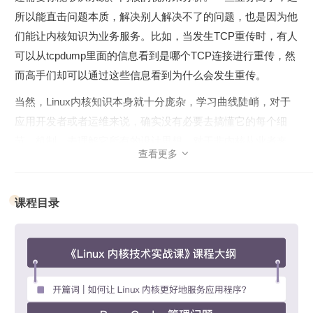
所以能直击问题本质，解决别人解决不了的问题，也是因为他
们能让内核知识为业务服务。比如，当发生TCP重传时，有人
可以从tcpdump里面的信息看到是哪个TCP连接进行重传，然
而高手们却可以通过这些信息看到为什么会发生重传。
当然，Linux内核知识本身就十分庞杂，学习曲线陡峭，对于
应用开发者或者运维来说，确实没有必要去搞懂它的每个细
节、机制，去理解它所有的设计思想。对于非内核从业者来
查看更多

说，能够让内核知识解决我们生产环境下遇到的实实在在的问
题，更好地满足实际需求就够了。
课程目录
邵亚方深耕Linux领域多年，他将通过“解决问题，满足需求”的
方式，从生产环境中四类典型问题（Page Cache管理、内存
泄漏、TCP重传、内核态CPU利用率飙高）入手，带你去了
解：你的应用程序是怎么跟系统资源打交道的；你的业务类型
应该要选择什么样的配置才会更好；出了棘手问题该如何一步
步排查等问题，让Linux内核更好地服务你的应用程序。