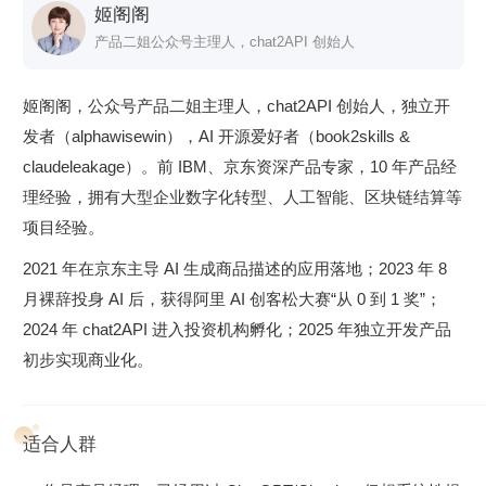
姬阁阁
产品二姐公众号主理人，chat2API 创始人
姬阁阁，公众号产品二姐主理人，chat2API 创始人，独立开
发者（alphawisewin），AI 开源爱好者（book2skills &
claudeleakage）。前 IBM、京东资深产品专家，10 年产品经
理经验，拥有大型企业数字化转型、人工智能、区块链结算等
项目经验。
为什么现在学？
2021 年在京东主导 AI 生成商品描述的应用落地；2023 年 8
过去两年，我们见证了太多爆款 AI 产品的“生死轮回”。有的
月裸辞投身 AI 后，获得阿里 AI 创客松大赛“从 0 到 1 奖”；
靠营销昙花一现，有的因为工程底座不稳而崩塌，更多的是在
2024 年 chat2API 进入投资机构孵化；2025 年独立开发产品
多 Agent 协同的浪潮中被淘汰。
初步实现商业化。
2026 年的竞争格局已经清晰：
模型层
：推理成本持续下降，模型能力趋于同质化，差异
适合人群
化在工程和产品