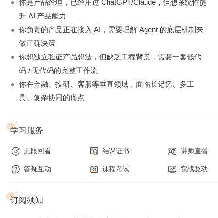
工程层
：Agent Loop、记忆系统、工具编排成为基础设施
你是产品经理，已经用过 ChatGPT/Claude，但想系统性提
升 AI 产品能力
产品层
：用户不再满足于聊天，而是期待能持续帮我干完
你负责的产品正在接入 AI，需要理解 Agent 的底层机制来
一件事的自主 Agent
做正确决策
如果你还停留在 “调提示词、接 API” 的阶段，你的产品将在下
你想独立验证产品想法，但缺乏工程背景，需要一套低代
一个周期失去竞争力。
码 / 无代码的完整工作流
AI 时代的噪声很大，但产品经理的核心能力从未改变：
理解
你在金融、投研、客服等垂直领域，面临长记忆、多工
用户、定义问题、组织资源、推动落地
。
具、复杂协同的痛点
变的是组织资源的方式——以前你需要工程师、设计师、测试
学习服务
团队，现在你可以用 Claude Code 作为最小产品工坊，用
Agent 作为 7×24 小时的协作者，用 Skill 系统作为可复用的组
无限回看
结课证书
讲师直播
织能力。
答疑互动
课程考试
实战驱动
可以说，AI 带来的技术平权，产品经理是最大的受益人群之
一。
这一次，真正的产品思想将不再受限于代码能力。
把握
订阅须知
2026 年最关键的产品跃迁期，做第一批真正上岸的 AI
Builder。