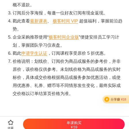
概不退款。
杂任务。
订阅后分享海报，每邀一位好友订阅有现金返现。
第五章：可观测性与科学度量
戳此查看
最新课表
、
极客时间 VIP
超值福利，掌握前沿趋
这是高级工程师的分水岭。为引擎引入链路追踪
势。
（Tracing）、成本审计，并搭建自动化 Benchmark 评估脚
企业采购推荐使用“
极客时间企业版
”便捷安排员工学习计
本，科学量化引擎的每一次进步。
划，掌握团队学习仪表盘。
戳此
申请学生认证
，订阅课程享受原价 5 折优惠。
第六章：端到端实战串讲
价格说明：划线价、订阅价为商品或服务的参考价，并非
全要素组装，最终打造出一个强悍的 CLI 工具，以及一个能在
原价，该价格仅供参考。未划线价格为商品或服务的实时
飞书群里随时被召唤、具备安全底线的 AgentOps 运维自动化
标价，具体成交价格根据商品或服务参加优惠活动，或使
助手。
用优惠券、礼券、赠币等不同情形发生变化，最终实际成
未来已来，就藏在极简的架构哲学里。带上键盘，我们敲起
交价格以订单结算页价格为准。
来。

单课购买
59