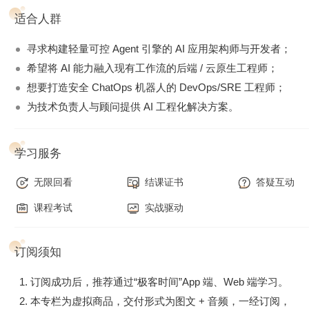
大提升复杂任务的规划成功率。
适合人群
第二章：极简工具与物理交互
寻求构建轻量可控 Agent 引擎的 AI 应用架构师与开发者；
打造强扩展性的 Tool Registry。深刻贯彻极简工具哲学，手写
希望将 AI 能力融入现有工作流的后端 / 云原生工程师；
支持多级模糊匹配的健壮 Edit 工具，并利用 Go 的并发特性压
想要打造安全 ChatOps 机器人的 DevOps/SRE 工程师；
榨出并行工具执行的性能极限。
为技术负责人与顾问提供 AI 工程化解决方案。
第三章：上下文工程体系
学习服务
这是决定 Agent 智商的生命线。我们将实现系统提示词的动态
组装、超长文本的阶梯降级压缩（Compaction）；更重要的
无限回看
结课证书
答疑互动
是，摒弃复杂的内部状态机，把“记忆”与“待办”完全外部化为
课程考试
实战驱动
本地的文件系统。
第四章：稳定性控制与多智能体
订阅须知
让 Agent 走向生产环境。实现运行时提醒（Reminders）斩断
订阅成功后，推荐通过“极客时间”App 端、Web 端学习。
死循环；通过 Middleware 拦截危险操作，在飞书中弹出卡片
本专栏为虚拟商品，交付形式为图文 + 音频，一经订阅，
等待人类审批（Human-in-the-loop）；引入 Subagent 隔离复