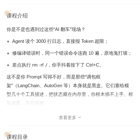
课程介绍
你是不是也遇到过这些“AI 翻车”现场？
Agent 读个 3000 行日志，直接报 Token 超限；
修编译错误时，同一个错误命令连跑 10 遍，原地鬼打墙；
差点执行 rm -rf ./，你手抖着按下了 Ctrl+C。
这不是你 Prompt 写得不好，而是那些“调包框
架”（LangChain、AutoGen 等）本身就是黑盒。它们塞给模
型几十个工具描述，把状态藏在内存里，你根本插不上手。框
架越重，失控越狠。
如今大模型自己就会规划和调用工具了。它们不再需要这些框
查看更多

架“管家”，它们需要的是
“缰绳”——Harness
。
课程目录
简单说，Harness 就是给大模型写一个微型操作系统。