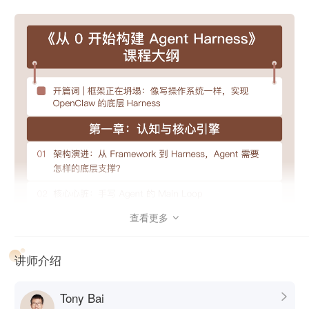
大模型 = CPU（负责思考）
上下文窗口 = RAM（极其金贵的内存）
本地操作 = 外设（硬盘、网卡）
Harness 不教模型怎么想，它主要干内存回收、硬件调度、系
统中断这些“脏活”。
如果你想构建工业级、长周期、可控的 AI
Agent，肯定绕不开 Harness。
因为三个最大的坑，Harness
刚好全填上了。
查看更多

讲师介绍
学 Harness = 给 AI 套上缰绳，跑得快又不翻车。
Tony Bai
课程交付什么？
