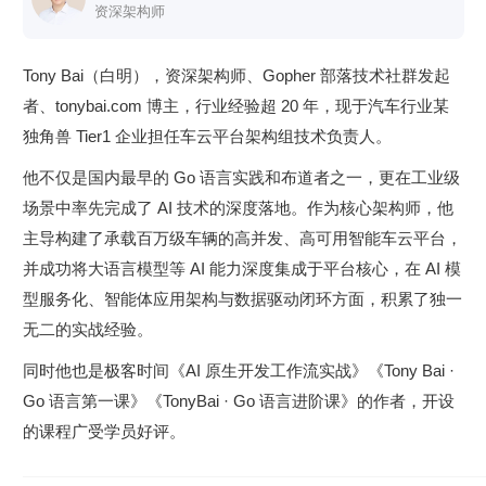
资深架构师
用 Go 吸收顶级开源项目 OpenClaw 的极简哲学，从零构建工
业级 Harness 引擎 —— go-tiny-claw。
Tony Bai（白明），资深架构师、Gopher 部落技术社群发起
你会拿到：
者、tonybai.com 博主，行业经验超 20 年，现于汽车行业某
独角兽 Tier1 企业担任车云平台架构组技术负责人。
完整源码（ReAct 循环、多模型适配、上下文压缩、死循
环检测、链路追踪…）
他不仅是国内最早的 Go 语言实践和布道者之一，更在工业级
场景中率先完成了 AI 技术的深度落地。作为核心架构师，他
搞懂“框架坍塌，Harness 崛起”这条行业暗线
主导构建了承载百万级车辆的高并发、高可用智能车云平台，
具备设计工业级 AI Agent “物理躯体”的真本事
并成功将大语言模型等 AI 能力深度集成于平台核心，在 AI 模
怎么学？
型服务化、智能体应用架构与数据驱动闭环方面，积累了独一
无二的实战经验。
课程按工程开发顺序分为六个章节，共 24 讲：
同时他也是极客时间《AI 原生开发工作流实战》《Tony Bai ·
第一章：认知与核心引擎
Go 语言第一课》《TonyBai · Go 语言进阶课》的作者，开设
我们将抛弃黑盒，纯手写大模型原生的 ReAct 循环。设计优
的课程广受学员好评。
雅的多模型适配层（接入 Claude 与 OpenAI 兼容 API 模
型），并前瞻性地引入独立的“慢思考（Thinking）”机制，极