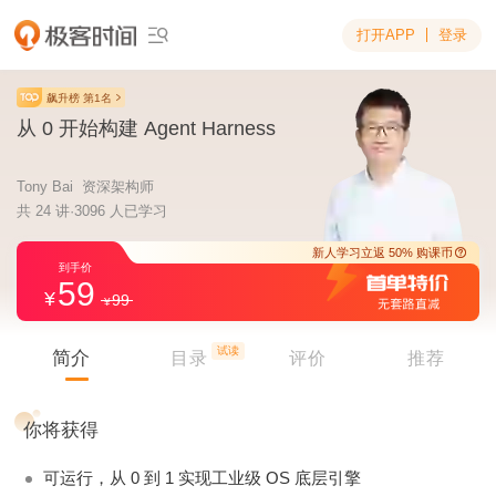
打开APP
登录

飙升榜 第1名
从 0 开始构建 Agent Harness
Tony Bai 资深架构师
共 24 讲·3096 人已学习
59
99
新人学习立返 5
到手价
试读
简介
目录
评价
推荐
你将获得
可运行，从 0 到 1 实现工业级 OS 底层引擎